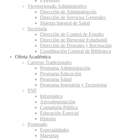
Extensión
Vicerrectorado Administrativo
Dirección de Adminsitración
Dirección de Servicios Generales
Sistema Integral de Salud
Secretaría
Dirección de Control de Estudio
Dirección de Bienestar Estudiantil
Dirección de Deportes y Recreación
Coordinación General de Biblioteca
Oferta Académica
Carreras Tradicionales
Programa Administración
Programa Educación
Programa Salud
Programa Ingenieria y Tecnologia
PNF
Informática
Agroalimentación
Contaduría Pública
Educación Especial
Historia
Postgrado
Especialidades
Maestrias