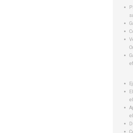
P
s
G
Co
V
O
G
e
E
E
e
A
e
D
C