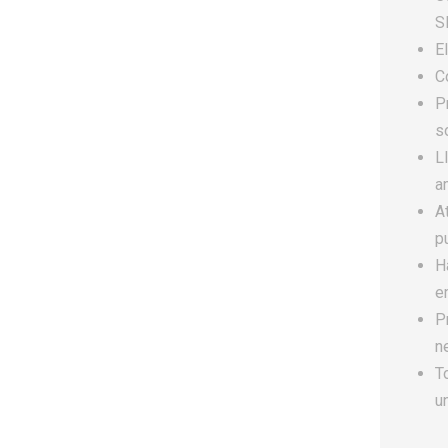
S
E
C
P
s
L
a
A
p
H
e
P
n
T
u