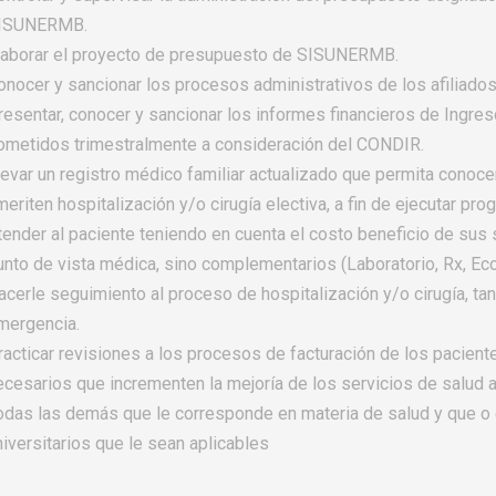
ISUNERMB.
laborar el proyecto de presupuesto de SISUNERMB.
onocer y sancionar los procesos administrativos de los afiliados
resentar, conocer y sancionar los informes financieros de Ing
ometidos trimestralmente a consideración del CONDIR.
levar un registro médico familiar actualizado que permita conoce
meriten hospitalización y/o cirugía electiva, a fin de ejecutar pr
tender al paciente teniendo en cuenta el costo beneficio de sus s
unto de vista médica, sino complementarios (Laboratorio, Rx, Eco
acerle seguimiento al proceso de hospitalización y/o cirugía, ta
mergencia.
racticar revisiones a los procesos de facturación de los pacien
ecesarios que incrementen la mejoría de los servicios de salud a
odas las demás que le corresponde en materia de salud y que o 
niversitarios que le sean aplicables