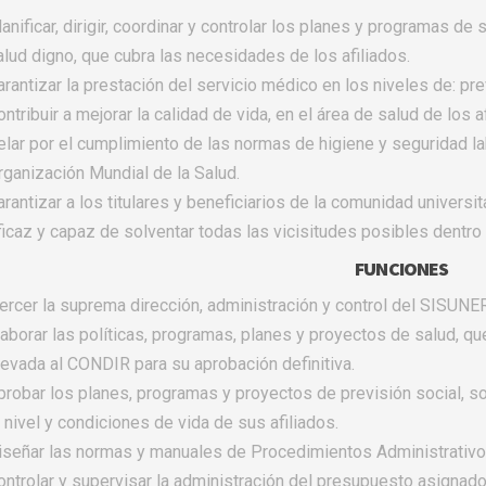
lanificar, dirigir, coordinar y controlar los planes y programas d
alud digno, que cubra las necesidades de los afiliados.
arantizar la prestación del servicio médico en los niveles de: pre
ntribuir a mejorar la calidad de vida, en el área de salud de los af
elar por el cumplimiento de las normas de higiene y seguridad la
rganización Mundial de la Salud.
arantizar a los titulares y beneficiarios de la comunidad univers
ficaz y capaz de solventar todas las vicisitudes posibles dentro 
FUNCIONES
jercer la suprema dirección, administración y control del SISUN
laborar las políticas, programas, planes y proyectos de salud, 
levada al CONDIR para su aprobación definitiva.
probar los planes, programas y proyectos de previsión social, s
l nivel y condiciones de vida de sus afiliados.
iseñar las normas y manuales de Procedimientos Administrativ
ontrolar y supervisar la administración del presupuesto asignado