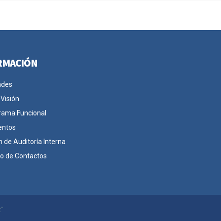
RMACIÓN
ades
 Visión
rama Funcional
entos
n de Auditoría Interna
io de Contactos
t"