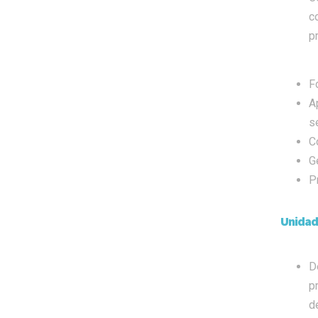
c
pr
Fo
A
s
C
G
P
Unidad
D
p
d