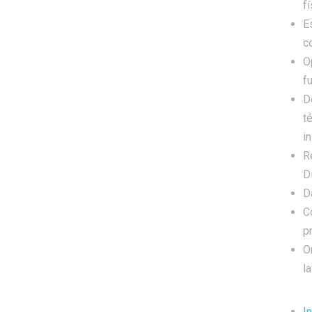
fí
E
c
O
f
D
t
in
R
D
D
C
p
O
la
I