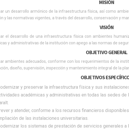
MISIÓN
ar un desarrollo armónico de la infraestructura física, así como amb
ión y las normativas vigentes, a través del desarrollo, conservación y man
VISIÓN
dar el desarrollo de una infraestructura física con ambientes human
as y administrativas de la institución con apego a las normas de seguri
OBJETIVO GENERAL
ar ambientes adecuados, conforme con los requerimientos de la institu
ción, diseño, supervisión, inspección y mantenimiento integral de la plan
OBJETIVOS ESPECÍFIC
odernizar y preservar la infraestructura física y sus instalacio
ctividades académicas y administrativas en todas las sedes de l
ralt.
rever y atender, conforme a los recursos financieros disponibles,
mpliación de las instalaciones universitarias.
odernizar los sistemas de prestación de servicios generales a