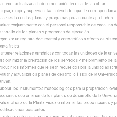
antener actualizada la documentación técnica de las obras.
signar, dirigir y supervisar las actividades que le correspondan a
e acuerdo con los planes y programas previamente aprobados.
valuar conjuntamente con el personal responsable de cada una de 
esarrollo de los planes y programas de ejecución
rganizar un registro documental y cartográfico a efecto de sistem
anta física
antener relaciones armónicas con todas las unidades de la univer
ara optimizar la prestación de los servicios y mejoramiento de las
roducir los informes que le sean requeridos por la unidad adscri
valuar y actualizarlos planes de desarrollo físico de la Universi
eriven.
laborar los instrumentos metodológicos para la preparación, eval
ecesarios que emanen de los planes de desarrollo de la Univers
valuar el uso de la Planta Física e informar las proposiciones y 
odificaciones existentes
stablecer criterios y procedimientos sobre inversiones de repo