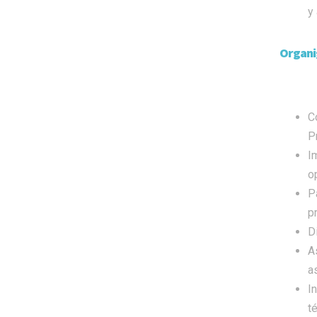
y
Organi
Co
P
I
o
P
p
D
A
a
I
t