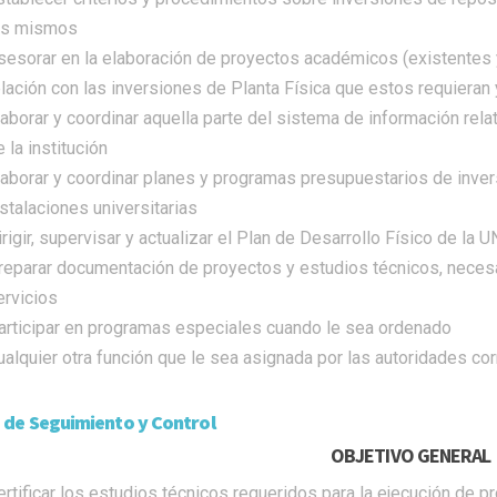
os mismos
sesorar en la elaboración de proyectos académicos (existentes y 
elación con las inversiones de Planta Física que estos requieran
laborar y coordinar aquella parte del sistema de información rela
 la institución
laborar y coordinar planes y programas presupuestarios de inver
nstalaciones universitarias
irigir, supervisar y actualizar el Plan de Desarrollo Físico de la
reparar documentación de proyectos y estudios técnicos, necesar
ervicios
articipar en programas especiales cuando le sea ordenado
ualquier otra función que le sea asignada por las autoridades co
 de Seguimiento y Control
OBJETIVO GENERAL
ertificar los estudios técnicos requeridos para la ejecución de pr