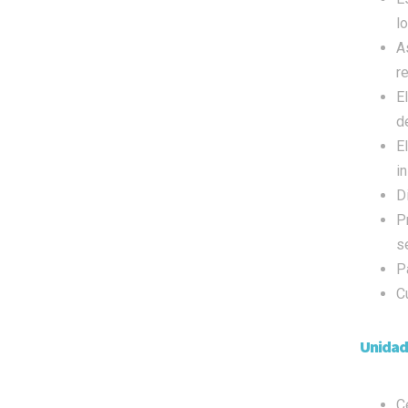
l
A
r
E
de
E
i
D
P
s
P
C
Unidad
C