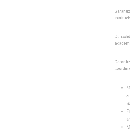
Garantiz
instituc
Consoli
académic
Garantiz
coordina
M
a
Ba
P
a
M