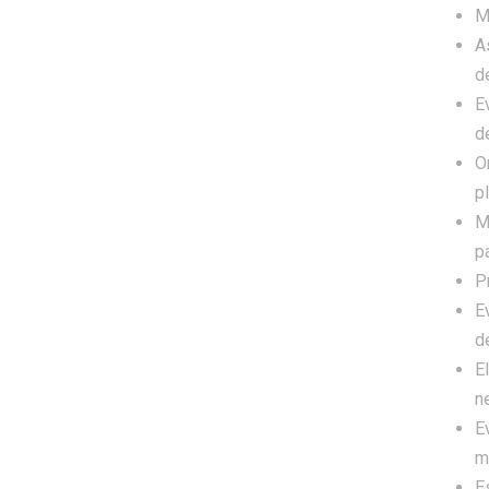
M
A
d
E
d
O
pl
M
p
P
E
d
E
n
E
m
E