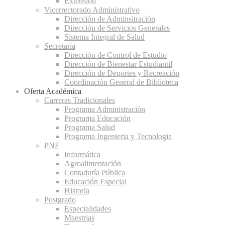
Extensión
Vicerrectorado Administrativo
Dirección de Adminsitración
Dirección de Servicios Generales
Sistema Integral de Salud
Secretaría
Dirección de Control de Estudio
Dirección de Bienestar Estudiantil
Dirección de Deportes y Recreación
Coordinación General de Biblioteca
Oferta Académica
Carreras Tradicionales
Programa Administración
Programa Educación
Programa Salud
Programa Ingenieria y Tecnologia
PNF
Informática
Agroalimentación
Contaduría Pública
Educación Especial
Historia
Postgrado
Especialidades
Maestrias