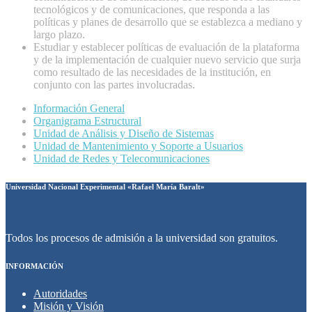
tecnológicos y de comunicaciones, que responda a las
políticas y planes de desarrollo que se establezca a mediano y
largo plazo.
Estudiar y establecer políticas de evaluación de la plataforma
y de la implementación de cualquier nuevo servicio que surja
como resultado de las necesidades de la institución, en
conjunto con las partes involucradas.
Información General
Organigrama Estructural
Unidad de Análisis y Diseño de Sistemas
Unidad de Mantenimiento y Soporte a Usuarios
Unidad de Redes y Telecomunicaciones
Universidad Nacional Experimental «Rafael María Baralt»
Todos los procesos de admisión a la universidad son gratuitos.
INFORMACIÓN
Autoridades
Misión y Visión