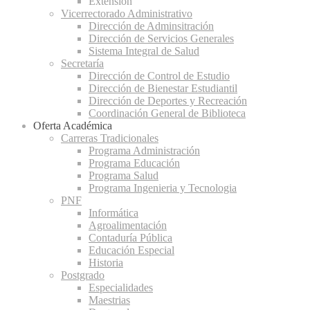
Extensión
Vicerrectorado Administrativo
Dirección de Adminsitración
Dirección de Servicios Generales
Sistema Integral de Salud
Secretaría
Dirección de Control de Estudio
Dirección de Bienestar Estudiantil
Dirección de Deportes y Recreación
Coordinación General de Biblioteca
Oferta Académica
Carreras Tradicionales
Programa Administración
Programa Educación
Programa Salud
Programa Ingenieria y Tecnologia
PNF
Informática
Agroalimentación
Contaduría Pública
Educación Especial
Historia
Postgrado
Especialidades
Maestrias