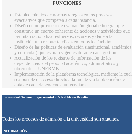
FUNCIONES
Establecimientos de normas y reglas en los procesos
evacuativos que competen a cada instancia.
Diseño de un proyecto de evaluación global e integral que
constituya un cuerpo coherente de acciones y actividades que
permitan racionalizar esfuerzos, recursos y darle a la
institución una respuesta eficaz en todos los ámbitos.
Diseño de las políticas de evaluación (institucional, académica
y curricular) que estarán vigentes durante cada gestión.
Actualización de los registros de información de las
dependencias y el personal académico, administrativo y
obrero de la UNERMB.
Implementación de la plataforma tecnológica, mediante la cual
sea posible el acceso directo a la fuente y a la obtención de
data de cada dependencia universitaria.
Universidad Nacional Experimental «Rafael María Baralt»
Todos los procesos de admisión a la universidad son gratuitos.
INFORMACIÓN