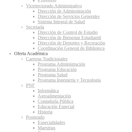
Extensión
Vicerrectorado Administrativo
Dirección de Adminsitración
Dirección de Servicios Generales
Sistema Integral de Salud
Secretaría
Dirección de Control de Estudio
Dirección de Bienestar Estudiantil
Dirección de Deportes y Recreación
Coordinación General de Biblioteca
Oferta Académica
Carreras Tradicionales
Programa Administración
Programa Educación
Programa Salud
Programa Ingenieria y Tecnologia
PNF
Informática
Agroalimentación
Contaduría Pública
Educación Especial
Historia
Postgrado
Especialidades
Maestrias