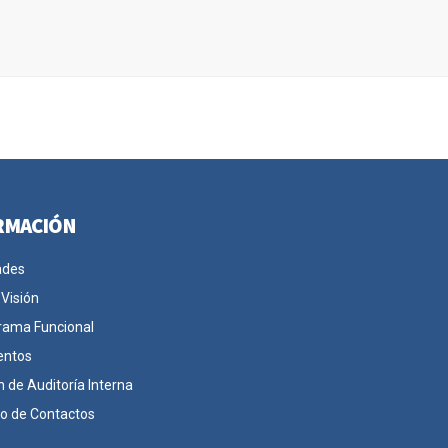
RMACIÓN
ades
 Visión
rama Funcional
entos
n de Auditoría Interna
io de Contactos