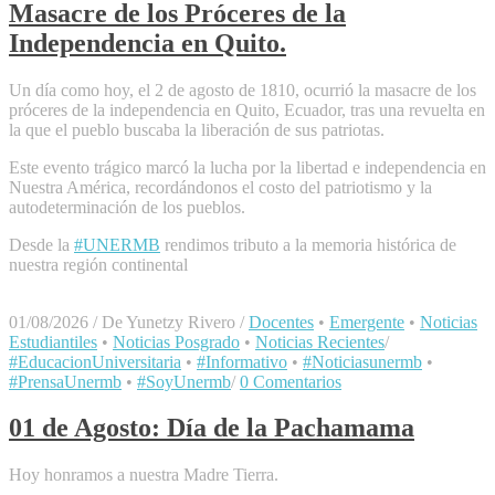
Masacre de los Próceres de la
Independencia en Quito.
Un día como hoy, el 2 de agosto de 1810, ocurrió la masacre de los
próceres de la independencia en Quito, Ecuador, tras una revuelta en
la que el pueblo buscaba la liberación de sus patriotas.
Este evento trágico marcó la lucha por la libertad e independencia en
Nuestra América, recordándonos el costo del patriotismo y la
autodeterminación de los pueblos.
Desde la
#UNERMB
rendimos tributo a la memoria histórica de
nuestra región continental
01/08/2026
/
De Yunetzy Rivero
/
Docentes
•
Emergente
•
Noticias
Estudiantiles
•
Noticias Posgrado
•
Noticias Recientes
/
#EducacionUniversitaria
•
#Informativo
•
#Noticiasunermb
•
#PrensaUnermb
•
#SoyUnermb
/
0 Comentarios
01 de Agosto: Día de la Pachamama
Hoy honramos a nuestra Madre Tierra.