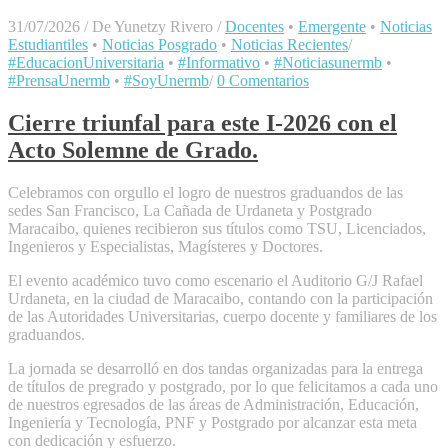
31/07/2026
/
De Yunetzy Rivero
/
Docentes
•
Emergente
•
Noticias
Estudiantiles
•
Noticias Posgrado
•
Noticias Recientes
/
#EducacionUniversitaria
•
#Informativo
•
#Noticiasunermb
•
#PrensaUnermb
•
#SoyUnermb
/
0 Comentarios
Cierre triunfal para este I-2026 con el
Acto Solemne de Grado.
Celebramos con orgullo el logro de nuestros graduandos de las
sedes San Francisco, La Cañada de Urdaneta y Postgrado
Maracaibo, quienes recibieron sus títulos como TSU, Licenciados,
Ingenieros y Especialistas, Magísteres y Doctores.
​El evento académico tuvo como escenario el Auditorio G/J Rafael
Urdaneta, en la ciudad de Maracaibo, contando con la participación
de las Autoridades Universitarias, cuerpo docente y familiares de los
graduandos.
La jornada se desarrolló en dos tandas organizadas para la entrega
de títulos de pregrado y postgrado, por lo que felicitamos a cada uno
de nuestros egresados de las áreas de Administración, Educación,
Ingeniería y Tecnología, PNF y Postgrado por alcanzar esta meta
con dedicación y esfuerzo.