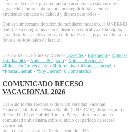
la matrícula de este próximo período académico; estamos muy
agradecidos porque ahora podemos seguir fortaleciendo y
ofreciendo espacios de calidad y dignos para todos.»
Con esta importante dotación de mobiliario moderno, la UNERMB
reafirma su compromiso con el desarrollo educativo de la región,
garantizando espacios dignos, confortables y listos para recibir a los
futuros profesionales de la patria.
31/07/2026
/
De Yunetzy Rivero
/
Docentes
•
Emergente
•
Noticias
Estudiantiles
•
Noticias Posgrado
•
Noticias Recientes
/
#EducacionUniversitaria
•
#Informativo
•
#Noticiasunermb
•
#PrensaUnermb
•
#SoyUnermb
/
0 Comentarios
COMUNICADO RECESO
VACACIONAL 2026
Las Autoridades Rectorales de la Universidad Nacional
Experimental «Rafael María Baralt» (UNERMB), dirigidas por el
Rector, Dr. Rixio Gabriel Romero Pérez, informan a toda la
comunidad universitaria sobre el inicio del período de receso
vacacional.
Inicio del receso: Lunes, 03 de agosto de 2026.