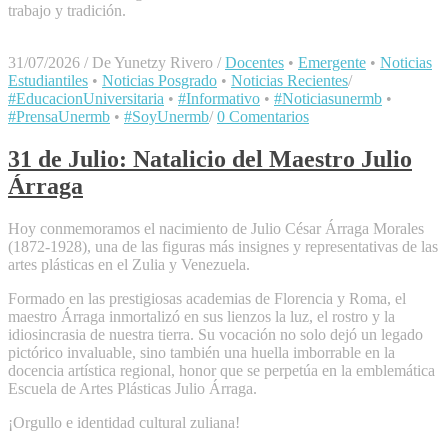
trabajo y tradición.
31/07/2026
/
De Yunetzy Rivero
/
Docentes
•
Emergente
•
Noticias
Estudiantiles
•
Noticias Posgrado
•
Noticias Recientes
/
#EducacionUniversitaria
•
#Informativo
•
#Noticiasunermb
•
#PrensaUnermb
•
#SoyUnermb
/
0 Comentarios
31 de Julio: Natalicio del Maestro Julio
Árraga
​Hoy conmemoramos el nacimiento de Julio César Árraga Morales
(1872-1928), una de las figuras más insignes y representativas de las
artes plásticas en el Zulia y Venezuela.
​Formado en las prestigiosas academias de Florencia y Roma, el
maestro Árraga inmortalizó en sus lienzos la luz, el rostro y la
idiosincrasia de nuestra tierra. Su vocación no solo dejó un legado
pictórico invaluable, sino también una huella imborrable en la
docencia artística regional, honor que se perpetúa en la emblemática
Escuela de Artes Plásticas Julio Árraga.
​¡Orgullo e identidad cultural zuliana!