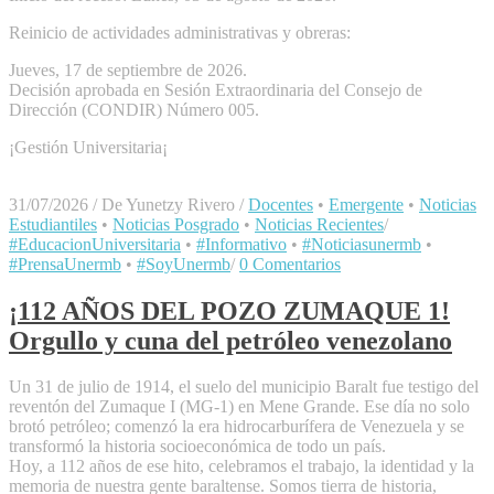
Reinicio de actividades administrativas y obreras:
Jueves, 17 de septiembre de 2026.
Decisión aprobada en Sesión Extraordinaria del Consejo de
Dirección (CONDIR) Número 005.
¡Gestión Universitaria¡
31/07/2026
/
De Yunetzy Rivero
/
Docentes
•
Emergente
•
Noticias
Estudiantiles
•
Noticias Posgrado
•
Noticias Recientes
/
#EducacionUniversitaria
•
#Informativo
•
#Noticiasunermb
•
#PrensaUnermb
•
#SoyUnermb
/
0 Comentarios
¡112 AÑOS DEL POZO ZUMAQUE 1!
Orgullo y cuna del petróleo venezolano
Un 31 de julio de 1914, el suelo del municipio Baralt fue testigo del
reventón del Zumaque I (MG-1) en Mene Grande. Ese día no solo
brotó petróleo; comenzó la era hidrocarburífera de Venezuela y se
transformó la historia socioeconómica de todo un país.
Hoy, a 112 años de ese hito, celebramos el trabajo, la identidad y la
memoria de nuestra gente baraltense. Somos tierra de historia,