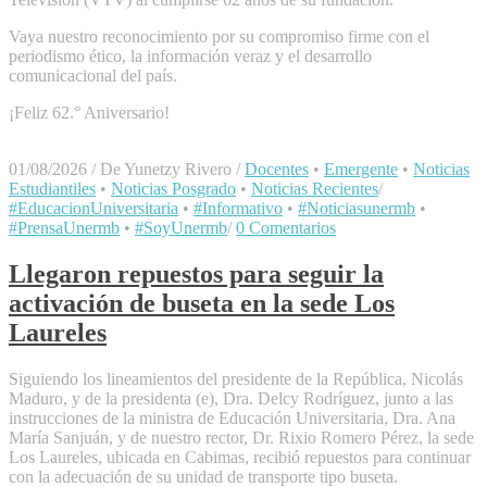
​Vaya nuestro reconocimiento por su compromiso firme con el
periodismo ético, la información veraz y el desarrollo
comunicacional del país.
​¡Feliz 62.° Aniversario!
01/08/2026
/
De Yunetzy Rivero
/
Docentes
•
Emergente
•
Noticias
Estudiantiles
•
Noticias Posgrado
•
Noticias Recientes
/
#EducacionUniversitaria
•
#Informativo
•
#Noticiasunermb
•
#PrensaUnermb
•
#SoyUnermb
/
0 Comentarios
Llegaron repuestos para seguir la
activación de buseta en la sede Los
Laureles
Siguiendo los lineamientos del presidente de la República, Nicolás
Maduro, y de la presidenta (e), Dra. Delcy Rodríguez, junto a las
instrucciones de la ministra de Educación Universitaria, Dra. Ana
María Sanjuán, y de nuestro rector, Dr. Rixio Romero Pérez, la sede
Los Laureles, ubicada en Cabimas, recibió repuestos para continuar
con la adecuación de su unidad de transporte tipo buseta.