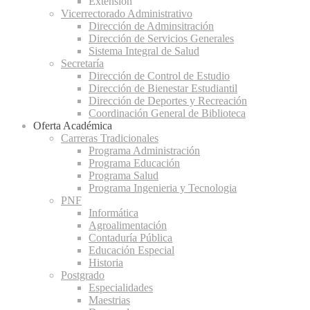
Extensión
Vicerrectorado Administrativo
Dirección de Adminsitración
Dirección de Servicios Generales
Sistema Integral de Salud
Secretaría
Dirección de Control de Estudio
Dirección de Bienestar Estudiantil
Dirección de Deportes y Recreación
Coordinación General de Biblioteca
Oferta Académica
Carreras Tradicionales
Programa Administración
Programa Educación
Programa Salud
Programa Ingenieria y Tecnologia
PNF
Informática
Agroalimentación
Contaduría Pública
Educación Especial
Historia
Postgrado
Especialidades
Maestrias