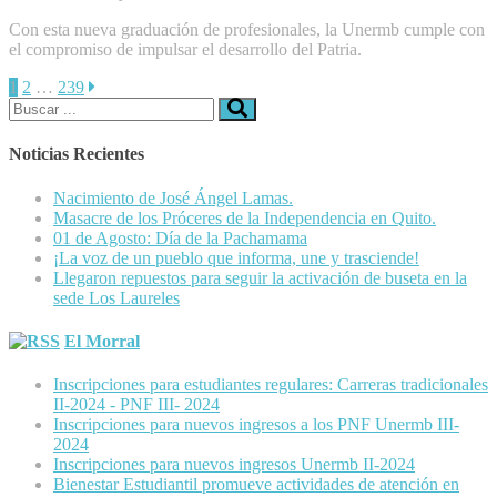
Con esta nueva graduación de profesionales, la Unermb cumple con
el compromiso de impulsar el desarrollo del Patria.
Paginación
1
2
…
239
Buscar:
de
entradas
Noticias Recientes
Nacimiento de José Ángel Lamas.
Masacre de los Próceres de la Independencia en Quito.
01 de Agosto: Día de la Pachamama
¡La voz de un pueblo que informa, une y trasciende!
Llegaron repuestos para seguir la activación de buseta en la
sede Los Laureles
El Morral
Inscripciones para estudiantes regulares: Carreras tradicionales
II-2024 - PNF III- 2024
Inscripciones para nuevos ingresos a los PNF Unermb III-
2024
Inscripciones para nuevos ingresos Unermb II-2024
Bienestar Estudiantil promueve actividades de atención en