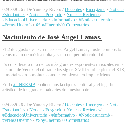
02/08/2026
/
De Yunetzy Rivero
/
Docentes
•
Emergente
•
Noticias
Estudiantiles
•
Noticias Posgrado
•
Noticias Recientes
/
#EducacionUniversitaria
•
#Informativo
•
#Noticiasunermb
•
#PrensaUnermb
•
#SoyUnermb
/
0 Comentarios
Nacimiento de José Ángel Lamas.
El 2 de agosto de 1775 nace José Ángel Lamas, ilustre compositor
venezolano de música culta y sacra del periodo colonial.
Es considerado uno de los más grandes exponentes musicales en la
historia de Venezuela durante los siglos XVIII y principios del XIX,
inmortalizado por obras como el emblemático Popule Meus.
En la
#UNERMB
enaltecemos la riqueza cultural y el legado
artístico de los grandes baluartes de nuestra patria.
02/08/2026
/
De Yunetzy Rivero
/
Docentes
•
Emergente
•
Noticias
Estudiantiles
•
Noticias Posgrado
•
Noticias Recientes
/
#EducacionUniversitaria
•
#Informativo
•
#Noticiasunermb
•
#PrensaUnermb
•
#SoyUnermb
/
0 Comentarios