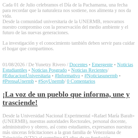
​Cada 01 de Julio celebramos el Día de la Pachamama, una fecha
para recordar que la naturaleza nos sostiene, nos alimenta y nos da
vida.
​Desde la comunidad universitaria de la UNERMB, renovamos
nuestro compromiso con la preservación del medio ambiente y el
futuro de las nuevas generaciones.
La investigación y el conocimiento también deben servir para cuidar
el hogar que compartimos.
01/08/2026
/
De Yunetzy Rivero
/
Docentes
•
Emergente
•
Noticias
Estudiantiles
•
Noticias Posgrado
•
Noticias Recientes
/
#EducacionUniversitaria
•
#Informativo
•
#Noticiasunermb
•
#PrensaUnermb
•
#SoyUnermb
/
0 Comentarios
¡La voz de un pueblo que informa, une y
trasciende!
Desde la Universidad Nacional Experimental «Rafael María Baralt»
(UNERMB), nuestras autoridades Rectorales, personal docente,
administrativo y obrero, así como estudiantes, expresamos nuestras
más sinceras felicitaciones a la gran familia de Venezolana de
Televisión (VTV) al cumplirse 62 años de su fundación.