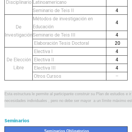
Disciplinario
Latinoamericano
Seminario de Teis II
4
Métodos de investigación en
4
Educación
De
Investigación
Seminario de Teis III
4
Elaboración Tesis Doctoral
20
Electiva I
4
De Elección
Electiva II
4
Libre
Electiva III
4
Otros Cursos
–
Esta estructura le permite al participante construir su Plan de estudios e
necesidades individuales , pero no debe ser mayor a un límite máximo est
Seminarios
Seminarios Obligatorios