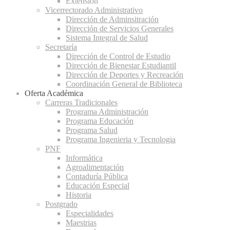
Extensión
Vicerrectorado Administrativo
Dirección de Adminsitración
Dirección de Servicios Generales
Sistema Integral de Salud
Secretaría
Dirección de Control de Estudio
Dirección de Bienestar Estudiantil
Dirección de Deportes y Recreación
Coordinación General de Biblioteca
Oferta Académica
Carreras Tradicionales
Programa Administración
Programa Educación
Programa Salud
Programa Ingenieria y Tecnologia
PNF
Informática
Agroalimentación
Contaduría Pública
Educación Especial
Historia
Postgrado
Especialidades
Maestrias