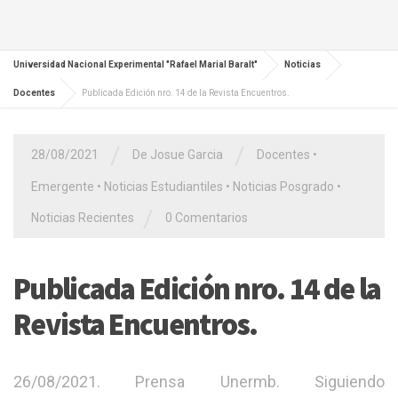
Universidad Nacional Experimental "Rafael Marial Baralt"
Noticias
Docentes
Publicada Edición nro. 14 de la Revista Encuentros.
/
/
28/08/2021
De Josue Garcia
Docentes
•
Emergente
•
Noticias Estudiantiles
•
Noticias Posgrado
•
/
Noticias Recientes
0 Comentarios
Publicada Edición nro. 14 de la
Revista Encuentros.
26/08/2021. Prensa Unermb. Siguiendo