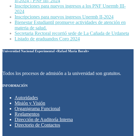
II-2024 - PNF III- 2024
Inscripciones para nuevos ingresos a los PNF Unermb III-
2024
Inscripciones para nuevos ingresos Unermb II-2024
Bienestar Estudiantil promueve actividades de atención en
materia de salud.
Secretaria Rectoral recorrió sede de La Cañada de Urdaneta
Listado de graduandos Coro 2024
Universidad Nacional Experimental «Rafael María Baralt»
Todos los procesos de admisión a la universidad son gratuitos.
INFORMACIÓN
Autoridades
Misión y Visión
Organigrama Funcional
Reglamentos
Dirección de Auditoría Interna
Directorio de Contactos