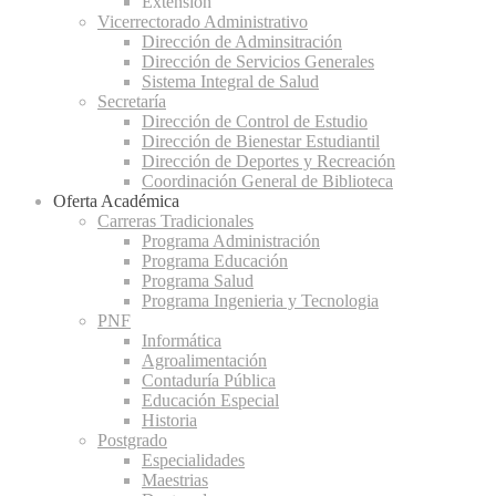
Extensión
Vicerrectorado Administrativo
Dirección de Adminsitración
Dirección de Servicios Generales
Sistema Integral de Salud
Secretaría
Dirección de Control de Estudio
Dirección de Bienestar Estudiantil
Dirección de Deportes y Recreación
Coordinación General de Biblioteca
Oferta Académica
Carreras Tradicionales
Programa Administración
Programa Educación
Programa Salud
Programa Ingenieria y Tecnologia
PNF
Informática
Agroalimentación
Contaduría Pública
Educación Especial
Historia
Postgrado
Especialidades
Maestrias