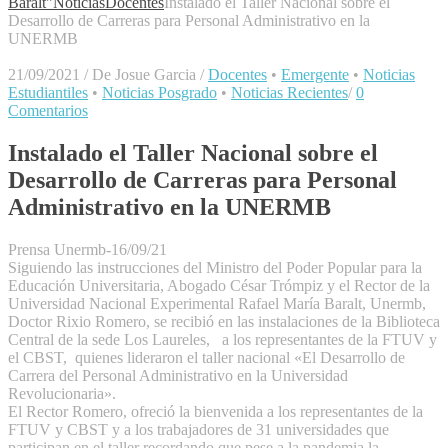
Baralt"
Noticias
Docentes
Instalado el Taller Nacional sobre el
Desarrollo de Carreras para Personal Administrativo en la
UNERMB
21/09/2021
/
De Josue Garcia
/
Docentes
•
Emergente
•
Noticias
Estudiantiles
•
Noticias Posgrado
•
Noticias Recientes
/
0
Comentarios
Instalado el Taller Nacional sobre el
Desarrollo de Carreras para Personal
Administrativo en la UNERMB
Prensa Unermb-16/09/21
Siguiendo las instrucciones del Ministro del Poder Popular para la
Educación Universitaria, Abogado César Trómpiz y el Rector de la
Universidad Nacional Experimental Rafael María Baralt, Unermb,
Doctor Rixio Romero, se recibió en las instalaciones de la Biblioteca
Central de la sede Los Laureles, a los representantes de la FTUV y
el CBST, quienes lideraron el taller nacional «El Desarrollo de
Carrera del Personal Administrativo en la Universidad
Revolucionaria».
El Rector Romero, ofreció la bienvenida a los representantes de la
FTUV y CBST y a los trabajadores de 31 universidades que
participan en el taller recordando que pese a la pandemia la