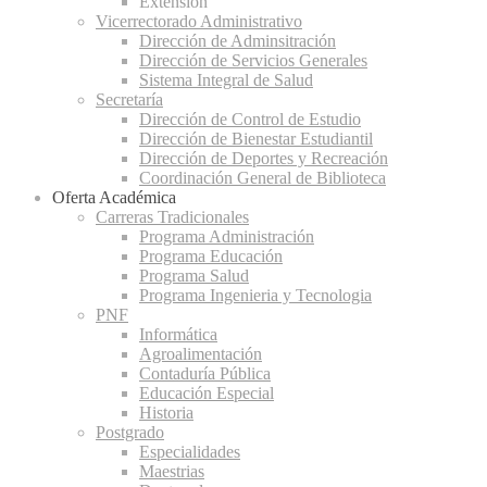
Extensión
Vicerrectorado Administrativo
Dirección de Adminsitración
Dirección de Servicios Generales
Sistema Integral de Salud
Secretaría
Dirección de Control de Estudio
Dirección de Bienestar Estudiantil
Dirección de Deportes y Recreación
Coordinación General de Biblioteca
Oferta Académica
Carreras Tradicionales
Programa Administración
Programa Educación
Programa Salud
Programa Ingenieria y Tecnologia
PNF
Informática
Agroalimentación
Contaduría Pública
Educación Especial
Historia
Postgrado
Especialidades
Maestrias