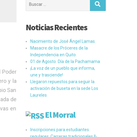
Buscar:
Noticias Recientes
Nacimiento de José Ángel Lamas.
Masacre de los Próceres de la
Independencia en Quito.
01 de Agosto: Día de la Pachamama
¡La voz de un pueblo que informa,
l Poder
une y trasciende!
ro y la
Llegaron repuestos para seguir la
activación de buseta en la sede Los
pio San
Laureles
nada de
ivas en
El Morral
Inscripciones para estudiantes
regulares: Carreras tradicionales II-