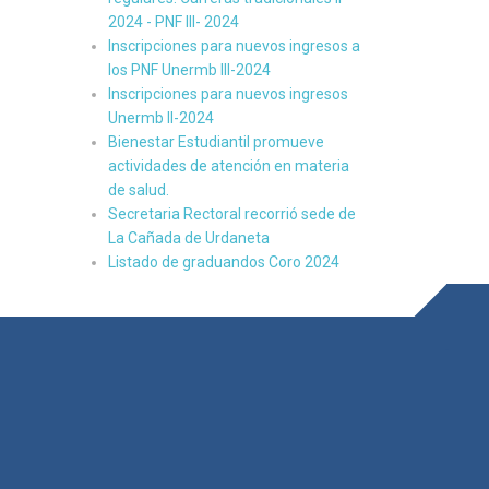
2024 - PNF III- 2024
Inscripciones para nuevos ingresos a
los PNF Unermb III-2024
Inscripciones para nuevos ingresos
Unermb II-2024
Bienestar Estudiantil promueve
actividades de atención en materia
de salud.
Secretaria Rectoral recorrió sede de
La Cañada de Urdaneta
Listado de graduandos Coro 2024