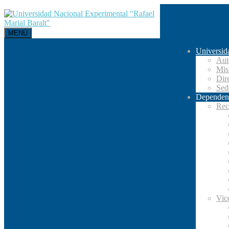
MENÚ
Universid
Aut
Mis
Dir
Se
Dependen
Rec
Vic