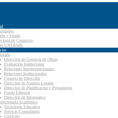
ad
oridades
ión y Visión
ectorio de Contactos
des UNERMB
cias
torado
Dirección de Gerencia de Obras
Evaluación Institucional
Relaciones Interinstitucionales
Relaciones Institucionales
Consejo de Dirección
Direccion de Asuntos Legales
Direccion de Planificacion y Presupuesto
Fondo Editorial
Dirección de Informatica
errectorado Académico
Tecnología Educativa
Servicio Comunitario
Curriculo