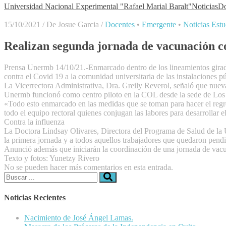
Universidad Nacional Experimental "Rafael Marial Baralt"
Noticias
Do
15/10/2021
/
De Josue Garcia
/
Docentes
•
Emergente
•
Noticias Estu
Realizan segunda jornada de vacunación c
Prensa Unermb 14/10/21.-Enmarcado dentro de los lineamientos girado
contra el Covid 19 a la comunidad universitaria de las instalaciones pú
La Vicerrectora Administrativa, Dra. Greily Reverol, señaló que nueva
Unermb funcionó como centro piloto en la COL desde la sede de Los
«Todo esto enmarcado en las medidas que se toman para hacer el regre
todo el equipo rectoral quienes conjugan las labores para desarrollar 
Contra la influenza
La Doctora Lindsay Olivares, Directora del Programa de Salud de la U
la primera jornada y a todos aquellos trabajadores que quedaron pendi
Anunció además que iniciarán la coordinación de una jornada de vacu
Texto y fotos: Yunetzy Rivero
No se pueden hacer más comentarios en esta entrada.
Buscar:
Noticias Recientes
Nacimiento de José Ángel Lamas.