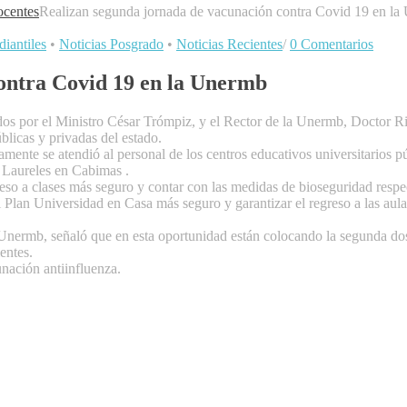
centes
Realizan segunda jornada de vacunación contra Covid 19 en l
diantiles
•
Noticias Posgrado
•
Noticias Recientes
/
0 Comentarios
ontra Covid 19 en la Unermb
s por el Ministro César Trómpiz, y el Rector de la Unermb, Doctor Rix
blicas y privadas del estado.
mente se atendió al personal de los centros educativos universitarios p
 Laureles en Cabimas .
so a clases más seguro y contar con las medidas de bioseguridad respe
el Plan Universidad en Casa más seguro y garantizar el regreso a las aula
nermb, señaló que en esta oportunidad están colocando la segunda dosis
entes.
nación antiinfluenza.