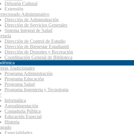
Difusión Cultural
Extensión
errectorado Administrativo
Dirección de Adminsitración
Dirección de Servicios Generales
Sistema Integral de Salud
etaría
Dirección de Control de Estudio
Dirección de Bienestar Estudiantil
Dirección de Deportes y Recreación
Coordinación General de Biblioteca
adémica
reras Tradicionales
Programa Administración
Programa Educación
Programa Salud
Programa Ingenieria y Tecnologia
F
Informática
Agroalimentación
Contaduría Pública
Educación Especial
Historia
tgrado
Especialidades