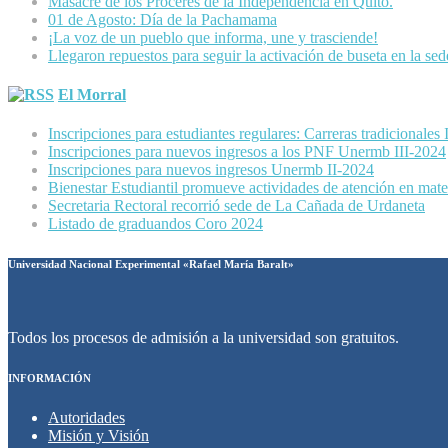
Masacre de los Próceres de la Independencia en Quito.
01 de Agosto: Día de la Pachamama
¡La voz de un pueblo que informa, une y trasciende!
Llegaron repuestos para seguir la activación de buseta en la se
El Morral
Inscripciones para estudiantes regulares: Carreras tradicionales
Inscripciones para nuevos ingresos a los PNF Unermb III-2024
Inscripciones para nuevos ingresos Unermb II-2024
Bienestar Estudiantil promueve actividades de atención en mater
Secretaria Rectoral recorrió sede de La Cañada de Urdaneta
Listado de graduandos Coro 2024
Universidad Nacional Experimental «Rafael María Baralt»
Todos los procesos de admisión a la universidad son gratuitos.
INFORMACIÓN
Autoridades
Misión y Visión