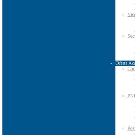
Vic
Secr
Oferta Ac
Car
PN
Pos