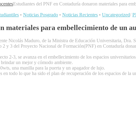
centes
Estudiantes del PNF en Contaduría donaron materiales para emb
tudiantiles
•
Noticias Posgrado
•
Noticias Recientes
•
Uncategorized
/
P
n materiales para embellecimiento de un au
ente Nicolás Maduro, de la Ministra de Educación Universitaria, Dra. Sa
o 2 y 3 del Proyecto Nacional de Formación(PNF) en Contaduría donaro
ecto 2-3, se avanza en el embellecimiento de los espacios universitarios
 y brindar un mejor y cómodo ambiente.
0wts, una manilla para la puerta y un apagador de lujo.
les en todo lo que ha sido el plan de recuperación de los espacios de la 