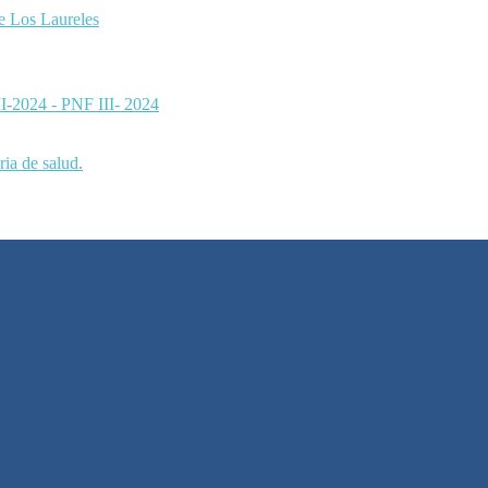
de Los Laureles
 II-2024 - PNF III- 2024
ia de salud.