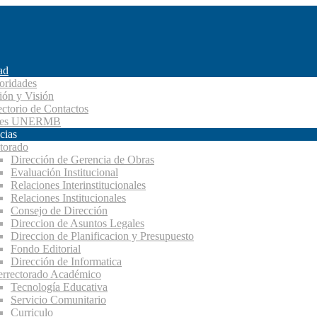
ad
oridades
ión y Visión
ectorio de Contactos
des UNERMB
cias
torado
Dirección de Gerencia de Obras
Evaluación Institucional
Relaciones Interinstitucionales
Relaciones Institucionales
Consejo de Dirección
Direccion de Asuntos Legales
Direccion de Planificacion y Presupuesto
Fondo Editorial
Dirección de Informatica
errectorado Académico
Tecnología Educativa
Servicio Comunitario
Curriculo