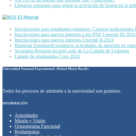
Llegaron repuestos para seguir la activación de buseta en la se
El Morral
Inscripciones para estudiantes regulares: Carreras tradicionales
Inscripciones para nuevos ingresos a los PNF Unermb III-2024
Inscripciones para nuevos ingresos Unermb II-2024
Bienestar Estudiantil promueve actividades de atención en mater
Secretaria Rectoral recorrió sede de La Cañada de Urdaneta
Listado de graduandos Coro 2024
Universidad Nacional Experimental «Rafael María Baralt»
Todos los procesos de admisión a la universidad son gratuitos.
INFORMACIÓN
Autoridades
Misión y Visión
Organigrama Funcional
Reglamentos