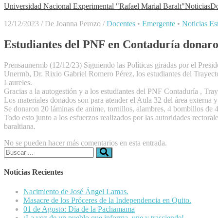
Universidad Nacional Experimental "Rafael Marial Baralt"
Noticias
Do
12/12/2023
/
De Joanna Perozo
/
Docentes
•
Emergente
•
Noticias Es
Estudiantes del PNF en Contaduría donaro
Prensaunermb (12/12/23) Siguiendo las Políticas giradas por el Presid
Unermb, Dr. Rixio Gabriel Romero Pérez, los estudiantes del Trayect
Laureles.
Gracias a la autogestión y a los estudiantes del PNF Contaduría , Tray
Los materiales donados son para atender el Aula 32 del área externa
Se donaron 20 láminas de anime, tornillos, alambres, 4 bombillos de 4
Todo esto junto a los esfuerzos realizados por las autoridades rectora
baraltiana.
No se pueden hacer más comentarios en esta entrada.
Buscar:
Noticias Recientes
Nacimiento de José Ángel Lamas.
Masacre de los Próceres de la Independencia en Quito.
01 de Agosto: Día de la Pachamama
¡La voz de un pueblo que informa, une y trasciende!