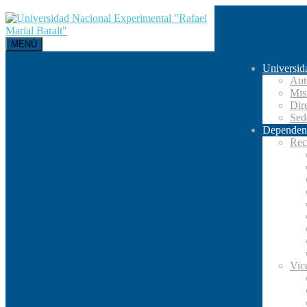
MENÚ
Universid
Aut
Mis
Dir
Se
Dependen
Rec
Vic