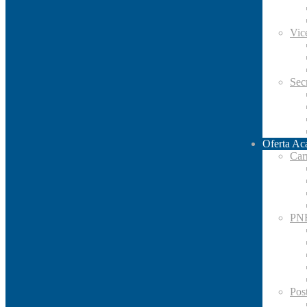
Vic
Secr
Oferta Ac
Car
PN
Pos