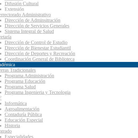
Difusión Cultural
Extensión
errectorado Administrativo
Dirección de Adminsitración
Dirección de Servicios Generales
Sistema Integral de Salud
etaría
Dirección de Control de Estudio
Dirección de Bienestar Estudiantil
Dirección de Deportes y Recreación
Coordinación General de Biblioteca
adémica
reras Tradicionales
Programa Administración
Programa Educación
Programa Salud
Programa Ingenieria y Tecnologia
F
Informática
Agroalimentación
Contaduría Pública
Educación Especial
Historia
tgrado
Especialidades