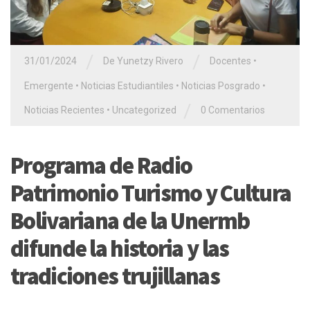
/
/
31/01/2024
De Yunetzy Rivero
Docentes
•
Emergente
•
Noticias Estudiantiles
•
Noticias Posgrado
•
/
Noticias Recientes
•
Uncategorized
0 Comentarios
Programa de Radio
Patrimonio Turismo y Cultura
Bolivariana de la Unermb
difunde la historia y las
tradiciones trujillanas