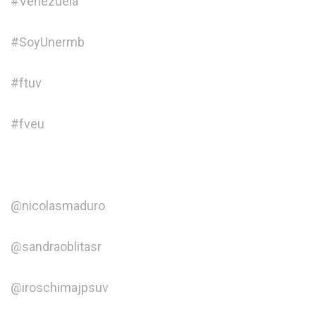
#Venezuela
#SoyUnermb
#ftuv
#fveu
@nicolasmaduro
@sandraoblitasr
@iroschimajpsuv