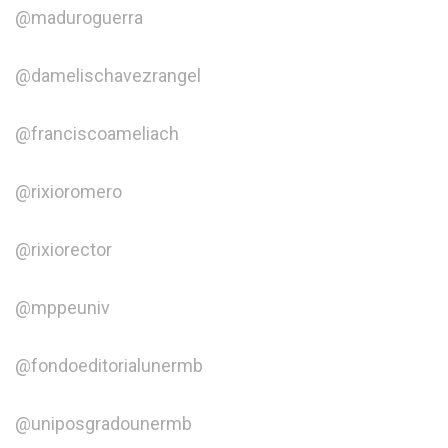
@maduroguerra
@damelischavezrangel
@franciscoameliach
@rixioromero
@rixiorector
@mppeuniv
@fondoeditorialunermb
@uniposgradounermb