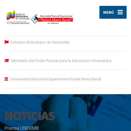
MENÚ
Gobierno Bolivariano de Venezuela
Ministerio del Poder Popular para la Educación Universitaria
Universidad Nacional Experimental Rafael María Baralt
NOTICIAS
Prensa UNERMB