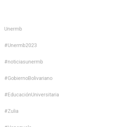
Unermb
#Unermb2023
#noticiasunermb
#GobiernoBolivariano
#EducaciónUniversitaria
#Zulia