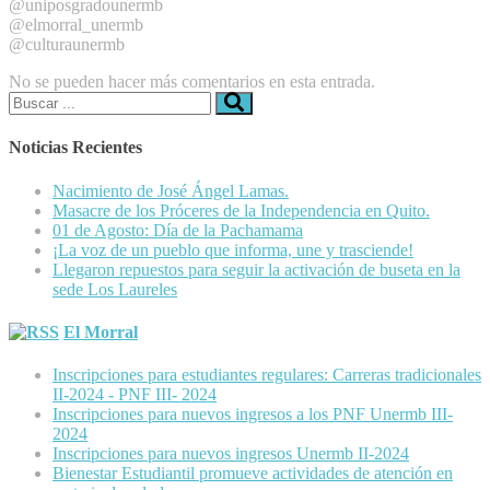
@uniposgradounermb
@elmorral_unermb
@culturaunermb
No se pueden hacer más comentarios en esta entrada.
Buscar:
Noticias Recientes
Nacimiento de José Ángel Lamas.
Masacre de los Próceres de la Independencia en Quito.
01 de Agosto: Día de la Pachamama
¡La voz de un pueblo que informa, une y trasciende!
Llegaron repuestos para seguir la activación de buseta en la
sede Los Laureles
El Morral
Inscripciones para estudiantes regulares: Carreras tradicionales
II-2024 - PNF III- 2024
Inscripciones para nuevos ingresos a los PNF Unermb III-
2024
Inscripciones para nuevos ingresos Unermb II-2024
Bienestar Estudiantil promueve actividades de atención en