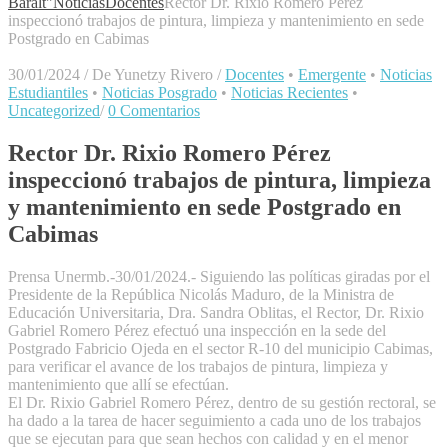
Baralt"
Noticias
Docentes
Rector Dr. Rixio Romero Pérez
inspeccionó trabajos de pintura, limpieza y mantenimiento en sede
Postgrado en Cabimas
30/01/2024
/
De Yunetzy Rivero
/
Docentes
•
Emergente
•
Noticias
Estudiantiles
•
Noticias Posgrado
•
Noticias Recientes
•
Uncategorized
/
0 Comentarios
Rector Dr. Rixio Romero Pérez
inspeccionó trabajos de pintura, limpieza
y mantenimiento en sede Postgrado en
Cabimas
Prensa Unermb.-30/01/2024.- Siguiendo las políticas giradas por el
Presidente de la República Nicolás Maduro, de la Ministra de
Educación Universitaria, Dra. Sandra Oblitas, el Rector, Dr. Rixio
Gabriel Romero Pérez efectuó una inspección en la sede del
Postgrado Fabricio Ojeda en el sector R-10 del municipio Cabimas,
para verificar el avance de los trabajos de pintura, limpieza y
mantenimiento que allí se efectúan.
El Dr. Rixio Gabriel Romero Pérez, dentro de su gestión rectoral, se
ha dado a la tarea de hacer seguimiento a cada uno de los trabajos
que se ejecutan para que sean hechos con calidad y en el menor