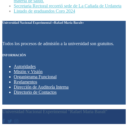
materia de salud.
Secretaria Rectoral recorrió sede de La Cañada de Urdaneta
Listado de graduandos Coro 2024
Universidad Nacional Experimental «Rafael María Baralt»
Todos los procesos de admisión a la universidad son gratuitos.
INFORMACIÓN
Autoridades
Misión y Visión
Organigrama Funcional
Reglamentos
Dirección de Auditoría Interna
Directorio de Contactos
Universidad Nacional Experimental "Rafael Maria Baralt"