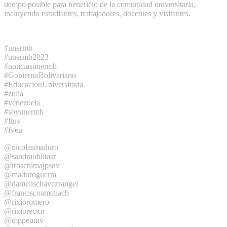
tiempo posible para beneficio de la comunidad universitaria,
incluyendo estudiantes, trabajadores, docentes y visitantes.
#unermb
#unermb2023
#noticiasunermb
#GobiernoBolivariano
#EducacionUniversitaria
#zulia
#venezuela
#soyunermb
#ftuv
#fveu
@nicolasmaduro
@sandraoblitasr
@iroschimajpsuv
@maduroguerra
@damelischavezrangel
@franciscoameliach
@rixioromero
@rixiorector
@mppeuniv