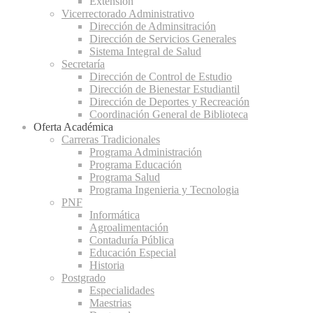
Extensión
Vicerrectorado Administrativo
Dirección de Adminsitración
Dirección de Servicios Generales
Sistema Integral de Salud
Secretaría
Dirección de Control de Estudio
Dirección de Bienestar Estudiantil
Dirección de Deportes y Recreación
Coordinación General de Biblioteca
Oferta Académica
Carreras Tradicionales
Programa Administración
Programa Educación
Programa Salud
Programa Ingenieria y Tecnologia
PNF
Informática
Agroalimentación
Contaduría Pública
Educación Especial
Historia
Postgrado
Especialidades
Maestrias