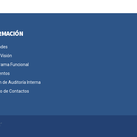
RMACIÓN
ades
 Visión
rama Funcional
entos
n de Auditoría Interna
io de Contactos
t"