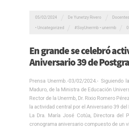
/
/
05/02/2024
De Yunetzy Rivero
Docente
/
/
•
Uncategorized
#SoyUnermb
•
unermb
0
En grande se celebró acti
Aniversario 39 de Postgr
Prensa Unermb.-03/02/2024.- Siguiendo las
Maduro, de la Ministra de Educación Universi
Rector de la Unermb, Dr. Rixio Romero Pérez
la actividad central por el Aniversario 39 d
La Dra. María José Cotúa, Directora del 
cronograma aniversario compuesto de un vide