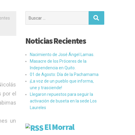
Buscar:
ientes
Noticias Recientes
Nacimiento de José Ángel Lamas.
Masacre de los Próceres de la
Independencia en Quito.
01 de Agosto: Día de la Pachamama
¡La voz de un pueblo que informa,
Nicolás
une y trasciende!
 por el
Llegaron repuestos para seguir la
activación de buseta en la sede Los
Cabimas
Laureles
rnes un
El Morral