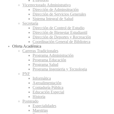
Extensión
Vicerrectorado Administrativo
Dirección de Adminsitración
Dirección de Servicios Generales
Sistema Integral de Salud
Secretaría
Dirección de Control de Estudio
Dirección de Bienestar Estudiantil
Dirección de Deportes y Recreación
Coordinación General de Biblioteca
Oferta Académica
Carreras Tradicionales
Programa Administración
Programa Educación
Programa Salud
Programa Ingenieria y Tecnologia
PNF
Informática
Agroalimentación
Contaduría Pública
Educación Especial
Historia
Postgrado
Especialidades
Maestrias