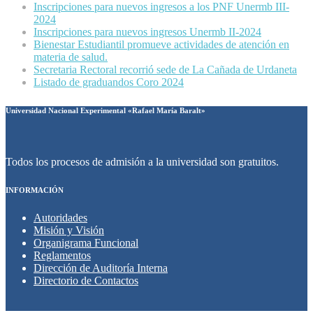
Inscripciones para nuevos ingresos a los PNF Unermb III-
2024
Inscripciones para nuevos ingresos Unermb II-2024
Bienestar Estudiantil promueve actividades de atención en
materia de salud.
Secretaria Rectoral recorrió sede de La Cañada de Urdaneta
Listado de graduandos Coro 2024
Universidad Nacional Experimental «Rafael María Baralt»
Todos los procesos de admisión a la universidad son gratuitos.
INFORMACIÓN
Autoridades
Misión y Visión
Organigrama Funcional
Reglamentos
Dirección de Auditoría Interna
Directorio de Contactos