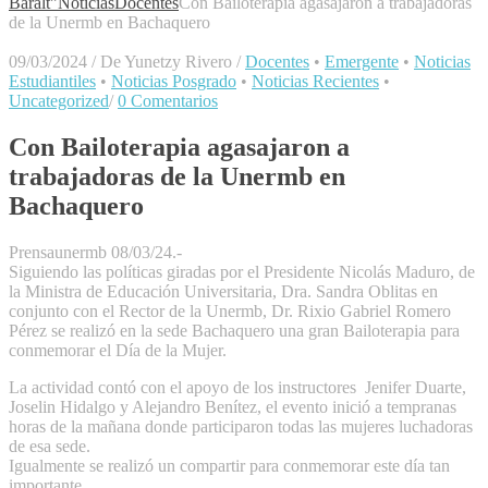
Baralt"
Noticias
Docentes
Con Bailoterapia agasajaron a trabajadoras
de la Unermb en Bachaquero
09/03/2024
/
De Yunetzy Rivero
/
Docentes
•
Emergente
•
Noticias
Estudiantiles
•
Noticias Posgrado
•
Noticias Recientes
•
Uncategorized
/
0 Comentarios
Con Bailoterapia agasajaron a
trabajadoras de la Unermb en
Bachaquero
Prensaunermb 08/03/24.-
Siguiendo las políticas giradas por el Presidente Nicolás Maduro, de
la Ministra de Educación Universitaria, Dra. Sandra Oblitas en
conjunto con el Rector de la Unermb, Dr. Rixio Gabriel Romero
Pérez se realizó en la sede Bachaquero una gran Bailoterapia para
conmemorar el Día de la Mujer.
La actividad contó con el apoyo de los instructores Jenifer Duarte,
Joselin Hidalgo y Alejandro Benítez, el evento inició a tempranas
horas de la mañana donde participaron todas las mujeres luchadoras
de esa sede.
Igualmente se realizó un compartir para conmemorar este día tan
importante