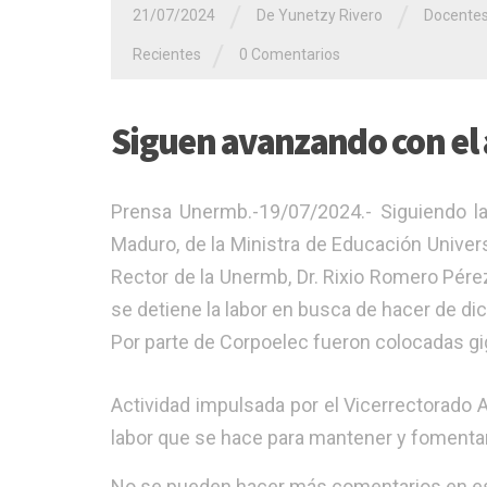
/
/
21/07/2024
De Yunetzy Rivero
Docente
/
Recientes
0 Comentarios
Siguen avanzando con el
Prensa Unermb.-19/07/2024.- Siguiendo las
Maduro, de la Ministra de Educación Universi
Rector de la Unermb, Dr. Rixio Romero Pérez
se detiene la labor en busca de hacer de di
Por parte de Corpoelec fueron colocadas g
Actividad impulsada por el Vicerrectorado 
labor que se hace para mantener y fomentar
No se pueden hacer más comentarios en es