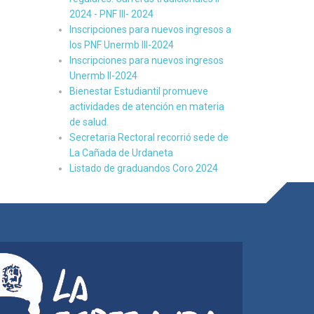
2024 - PNF III- 2024
Inscripciones para nuevos ingresos a
los PNF Unermb III-2024
Inscripciones para nuevos ingresos
Unermb II-2024
Bienestar Estudiantil promueve
actividades de atención en materia
de salud.
Secretaria Rectoral recorrió sede de
La Cañada de Urdaneta
Listado de graduandos Coro 2024