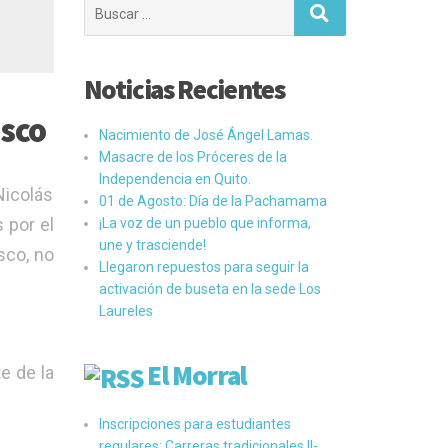
Buscar:
Noticias Recientes
isco
Nacimiento de José Ángel Lamas.
Masacre de los Próceres de la
Independencia en Quito.
Nicolás
01 de Agosto: Día de la Pachamama
 por el
¡La voz de un pueblo que informa,
une y trasciende!
sco, no
Llegaron repuestos para seguir la
activación de buseta en la sede Los
Laureles
El Morral
e de la
Inscripciones para estudiantes
regulares: Carreras tradicionales II-