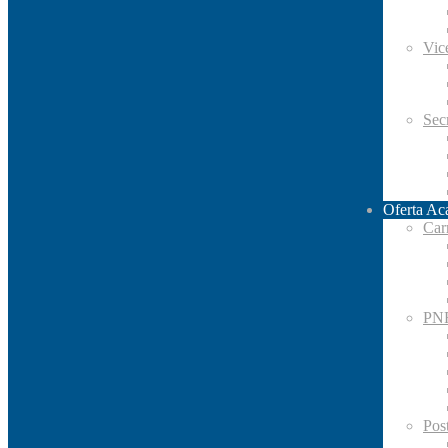
Vic
Secr
Oferta Ac
Car
PN
Pos