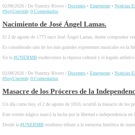
02/08/2026
/
De Yunetzy Rivero
/
Docentes
•
Emergente
•
Noticias Es
#SoyUnermb
/
0 Comentarios
Nacimiento de José Ángel Lamas.
El 2 de agosto de 1775 nace José Ángel Lamas, ilustre compositor ven
Es considerado uno de los más grandes exponentes musicales en la hi
En la
#UNERMB
enaltecemos la riqueza cultural y el legado artístico
02/08/2026
/
De Yunetzy Rivero
/
Docentes
•
Emergente
•
Noticias Es
#SoyUnermb
/
0 Comentarios
Masacre de los Próceres de la Independenc
Un día como hoy, el 2 de agosto de 1810, ocurrió la masacre de los pró
Este evento trágico marcó la lucha por la libertad e independencia en
Desde la
#UNERMB
rendimos tributo a la memoria histórica de nuest