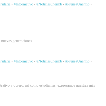
sitaria
•
#Informativo
•
#Noticiasunermb
•
#PrensaUnermb
•
 nuevas generaciones.
sitaria
•
#Informativo
•
#Noticiasunermb
•
#PrensaUnermb
•
ativo y obrero, así como estudiantes, expresamos nuestras más