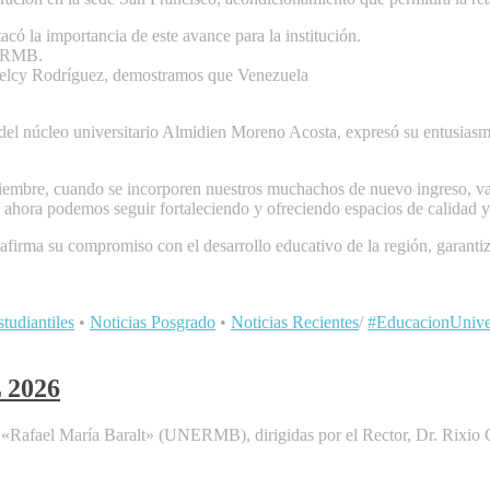
có la importancia de este avance para la institución.
NERMB.
 Delcy Rodríguez, demostramos que Venezuela
del núcleo universitario Almidien Moreno Acosta, expresó su entusiasmo
tiembre, cuando se incorporen nuestros muchachos de nuevo ingreso, va
hora podemos seguir fortaleciendo y ofreciendo espacios de calidad y
ma su compromiso con el desarrollo educativo de la región, garantizand
tudiantiles
•
Noticias Posgrado
•
Noticias Recientes
/
#EducacionUniver
2026
 «Rafael María Baralt» (UNERMB), dirigidas por el Rector, Dr. Rixio G