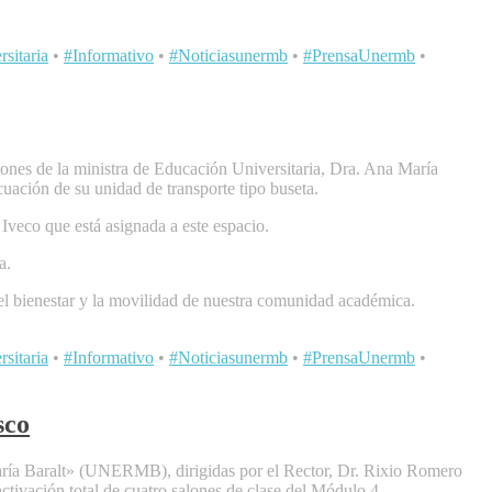
sitaria
•
#Informativo
•
#Noticiasunermb
•
#PrensaUnermb
•
ciones de la ministra de Educación Universitaria, Dra. Ana María
uación de su unidad de transporte tipo buseta.
 Iveco que está asignada a este espacio.
a.
n el bienestar y la movilidad de nuestra comunidad académica.
sitaria
•
#Informativo
•
#Noticiasunermb
•
#PrensaUnermb
•
sco
María Baralt» (UNERMB), dirigidas por el Rector, Dr. Rixio Romero
ctivación total de cuatro salones de clase del Módulo 4.