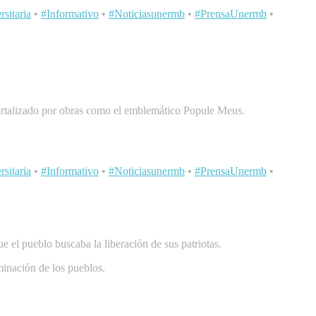
sitaria
•
#Informativo
•
#Noticiasunermb
•
#PrensaUnermb
•
mortalizado por obras como el emblemático Popule Meus.
sitaria
•
#Informativo
•
#Noticiasunermb
•
#PrensaUnermb
•
e el pueblo buscaba la liberación de sus patriotas.
minación de los pueblos.