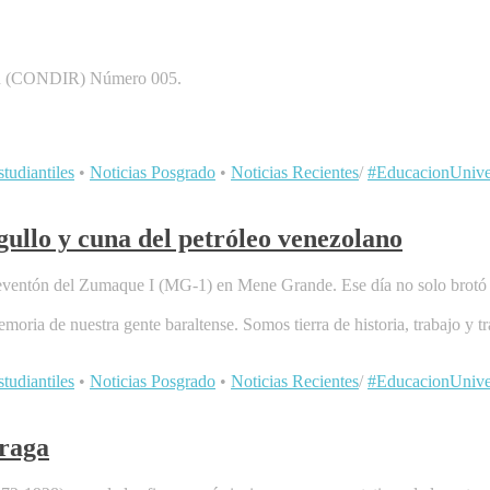
ción (CONDIR) Número 005.
tudiantiles
•
Noticias Posgrado
•
Noticias Recientes
/
#EducacionUniver
 y cuna del petróleo venezolano
l reventón del Zumaque I (MG-1) en Mene Grande. Ese día no solo brotó 
emoria de nuestra gente baraltense. Somos tierra de historia, trabajo y tr
tudiantiles
•
Noticias Posgrado
•
Noticias Recientes
/
#EducacionUniver
rraga