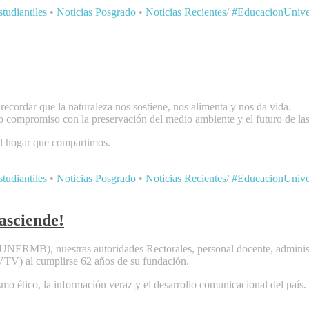
tudiantiles
•
Noticias Posgrado
•
Noticias Recientes
/
#EducacionUniver
ecordar que la naturaleza nos sostiene, nos alimenta y nos da vida.
compromiso con la preservación del medio ambiente y el futuro de las
el hogar que compartimos.
tudiantiles
•
Noticias Posgrado
•
Noticias Recientes
/
#EducacionUniver
asciende!
UNERMB), nuestras autoridades Rectorales, personal docente, administr
 (VTV) al cumplirse 62 años de su fundación.
o ético, la información veraz y el desarrollo comunicacional del país.