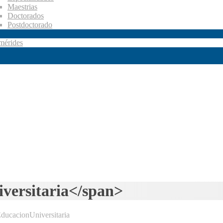
Maestrias
Doctorados
Postdoctorado
mérides
versitaria</span>
ducacionUniversitaria