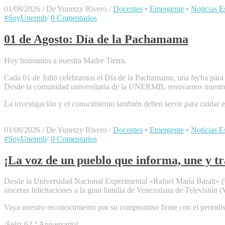
01/08/2026
/
De Yunetzy Rivero
/
Docentes
•
Emergente
•
Noticias Es
#SoyUnermb
/
0 Comentarios
01 de Agosto: Día de la Pachamama
Hoy honramos a nuestra Madre Tierra.
​Cada 01 de Julio celebramos el Día de la Pachamama, una fecha para r
​Desde la comunidad universitaria de la UNERMB, renovamos nuestro 
La investigación y el conocimiento también deben servir para cuidar 
01/08/2026
/
De Yunetzy Rivero
/
Docentes
•
Emergente
•
Noticias Es
#SoyUnermb
/
0 Comentarios
¡La voz de un pueblo que informa, une y tr
Desde la Universidad Nacional Experimental «Rafael María Baralt» (
sinceras felicitaciones a la gran familia de Venezolana de Televisión
​Vaya nuestro reconocimiento por su compromiso firme con el periodism
​¡Feliz 62.° Aniversario!