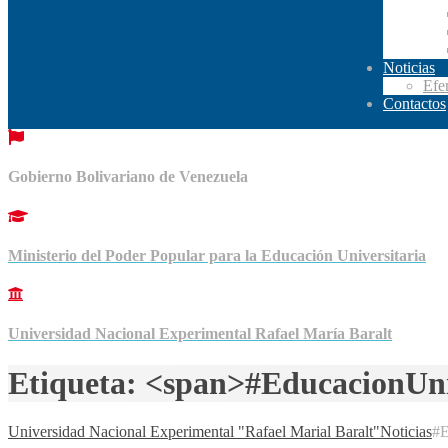
Noticias
Efe
Contactos
Gobierno Bolivariano de Venezuela
Ministerio del Poder Popular para la Educación Universitaria
Universidad Nacional Experimental Rafael María Baralt
Etiqueta: <span>#EducacionUni
Universidad Nacional Experimental "Rafael Marial Baralt"
Noticias
#E