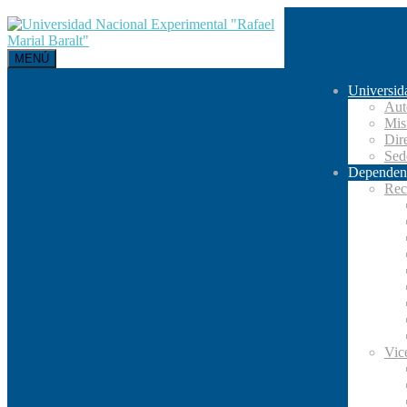
MENÚ
Universid
Aut
Mis
Dir
Se
Dependen
Rec
Vic