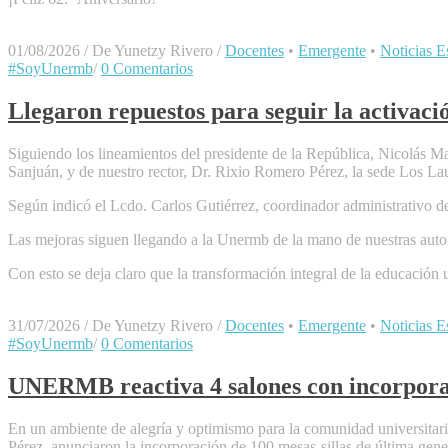
01/08/2026
/
De Yunetzy Rivero
/
Docentes
•
Emergente
•
Noticias Es
#SoyUnermb
/
0 Comentarios
Llegaron repuestos para seguir la activaci
Siguiendo los lineamientos del presidente de la República, Nicolás Ma
Sanjuán, y de nuestro rector, Dr. Rixio Romero Pérez, la sede Los Lau
Según indicó el Lcdo. Carlos Gutiérrez, coordinador administrativo de 
Las mejoras siguen llegando a la Unermb de la mano de nuestras autor
Con esto se deja claro que la transformación integral de la educación 
31/07/2026
/
De Yunetzy Rivero
/
Docentes
•
Emergente
•
Noticias Es
#SoyUnermb
/
0 Comentarios
UNERMB reactiva 4 salones con incorporac
En un ambiente de alegría y optimismo para la comunidad universitar
Pérez, anunciaron la incorporación de 100 mesas-sillas de última gene