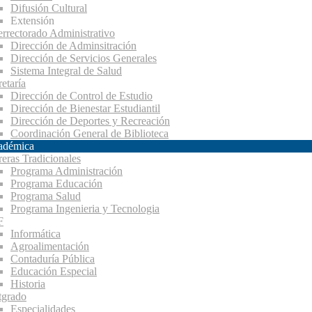
Difusión Cultural
Extensión
errectorado Administrativo
Dirección de Adminsitración
Dirección de Servicios Generales
Sistema Integral de Salud
etaría
Dirección de Control de Estudio
Dirección de Bienestar Estudiantil
Dirección de Deportes y Recreación
Coordinación General de Biblioteca
adémica
reras Tradicionales
Programa Administración
Programa Educación
Programa Salud
Programa Ingenieria y Tecnologia
F
Informática
Agroalimentación
Contaduría Pública
Educación Especial
Historia
tgrado
Especialidades