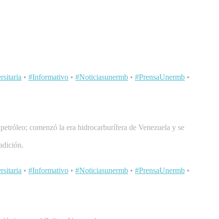
sitaria
•
#Informativo
•
#Noticiasunermb
•
#PrensaUnermb
•
petróleo; comenzó la era hidrocarburífera de Venezuela y se
adición.
sitaria
•
#Informativo
•
#Noticiasunermb
•
#PrensaUnermb
•