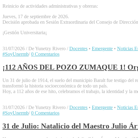
Reinicio de actividades administrativas y obreras:
Jueves, 17 de septiembre de 2026.
Decisión aprobada en Sesión Extraordinaria del Consejo de Direc
¡Gestión Universitaria¡
31/07/2026
/
De Yunetzy Rivero
/
Docentes
•
Emergente
•
Noticias Es
#SoyUnermb
/
0 Comentarios
¡112 AÑOS DEL POZO ZUMAQUE 1! Orgullo
Un 31 de julio de 1914, el suelo del municipio Baralt fue testigo de
transformó la historia socioeconómica de todo un país.
Hoy, a 112 años de ese hito, celebramos el trabajo, la identidad y la m
31/07/2026
/
De Yunetzy Rivero
/
Docentes
•
Emergente
•
Noticias Es
#SoyUnermb
/
0 Comentarios
31 de Julio: Natalicio del Maestro Julio Á