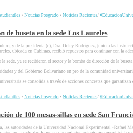
tudiantiles
•
Noticias Posgrado
•
Noticias Recientes
/
#EducacionUniver
ón de buseta en la sede Los Laureles
duro, y de la presidenta (e), Dra. Delcy Rodríguez, junto a las instruc
reles, ubicada en Cabimas, recibió repuestos para continuar con la adec
la sede, ya se recibieron el sector y la bomba de dirección de la buseta
idades y del Gobierno Bolivariano en pro de la comunidad universitari
universitaria se consolida a través de acciones concretas que garantiza
tudiantiles
•
Noticias Posgrado
•
Noticias Recientes
/
#EducacionUniver
ión de 100 mesas-sillas en sede San Franci
ia, las autoridades de la Universidad Nacional Experimental «Rafael 
ración en la sede San Francisco, acondicionamiento que permitirá la rea