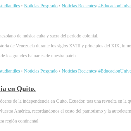
tudiantiles
•
Noticias Posgrado
•
Noticias Recientes
/
#EducacionUniver
ezolano de música culta y sacra del periodo colonial.
storia de Venezuela durante los siglos XVIII y principios del XIX, in
 de los grandes baluartes de nuestra patria.
tudiantiles
•
Noticias Posgrado
•
Noticias Recientes
/
#EducacionUniver
ia en Quito.
ceres de la independencia en Quito, Ecuador, tras una revuelta en la qu
 Nuestra América, recordándonos el costo del patriotismo y la autodeter
ra región continental