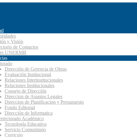
ad
oridades
ión y Visión
ectorio de Contactos
des UNERMB
cias
torado
Dirección de Gerencia de Obras
Evaluación Institucional
Relaciones Interinstitucionales
Relaciones Institucionales
Consejo de Dirección
Direccion de Asuntos Legales
Direccion de Planificacion y Presupuesto
Fondo Editorial
Dirección de Informatica
errectorado Académico
Tecnología Educativa
Servicio Comunitario
Curriculo