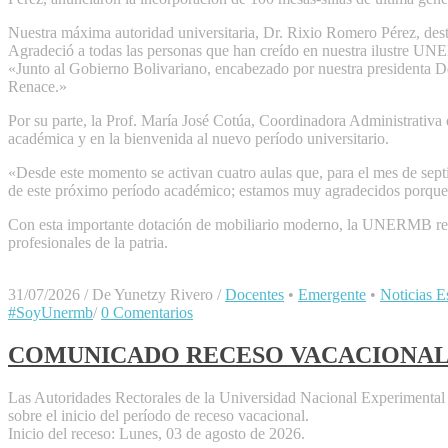
Nuestra máxima autoridad universitaria, Dr. Rixio Romero Pérez, desta
Agradeció a todas las personas que han creído en nuestra ilustre U
«Junto al Gobierno Bolivariano, encabezado por nuestra presidenta
Renace.»
Por su parte, la Prof. María José Cotúa, Coordinadora Administrativa 
académica y en la bienvenida al nuevo período universitario.
«Desde este momento se activan cuatro aulas que, para el mes de sep
de este próximo período académico; estamos muy agradecidos porque a
Con esta importante dotación de mobiliario moderno, la UNERMB reafir
profesionales de la patria.
31/07/2026
/
De Yunetzy Rivero
/
Docentes
•
Emergente
•
Noticias Es
#SoyUnermb
/
0 Comentarios
COMUNICADO RECESO VACACIONAL 
Las Autoridades Rectorales de la Universidad Nacional Experimental
sobre el inicio del período de receso vacacional.
Inicio del receso: Lunes, 03 de agosto de 2026.