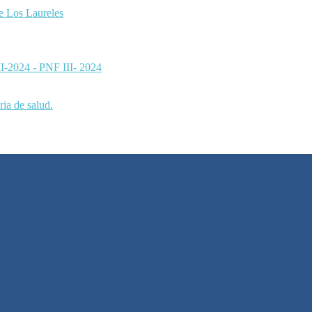
de Los Laureles
 II-2024 - PNF III- 2024
ia de salud.