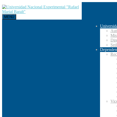
MENÚ
Universid
Aut
Mis
Dir
Se
Dependen
Rec
Vic