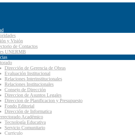
ad
oridades
ión y Visión
ectorio de Contactos
des UNERMB
cias
torado
Dirección de Gerencia de Obras
Evaluación Institucional
Relaciones Interinstitucionales
Relaciones Institucionales
Consejo de Dirección
Direccion de Asuntos Legales
Direccion de Planificacion y Presupuesto
Fondo Editorial
Dirección de Informatica
errectorado Académico
Tecnología Educativa
Servicio Comunitario
Curriculo