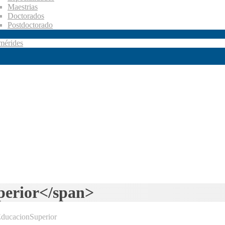
Maestrias
Doctorados
Postdoctorado
mérides
perior</span>
ducacionSuperior