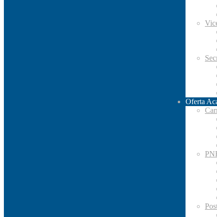
Vic
Secr
Oferta Ac
Car
PN
Pos