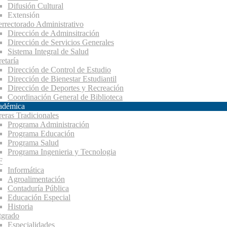
Difusión Cultural
Extensión
errectorado Administrativo
Dirección de Adminsitración
Dirección de Servicios Generales
Sistema Integral de Salud
etaría
Dirección de Control de Estudio
Dirección de Bienestar Estudiantil
Dirección de Deportes y Recreación
Coordinación General de Biblioteca
adémica
reras Tradicionales
Programa Administración
Programa Educación
Programa Salud
Programa Ingenieria y Tecnologia
F
Informática
Agroalimentación
Contaduría Pública
Educación Especial
Historia
tgrado
Especialidades