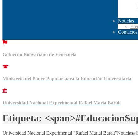
Noticias
Efe
Contactos
Gobierno Bolivariano de Venezuela
Ministerio del Poder Popular para la Educación Universitaria
Universidad Nacional Experimental Rafael María Baralt
Etiqueta: <span>#EducacionSu
Universidad Nacional Experimental "Rafael Marial Baralt"
Noticias
#E