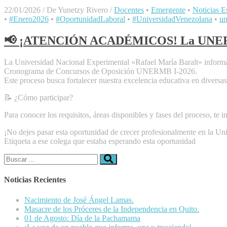
22/01/2026
/
De Yunetzy Rivero
/
Docentes
•
Emergente
•
Noticias Es
•
#Enero2026
•
#OportunidadLaboral
•
#UniversidadVenezolana
•
u
📢 ¡ATENCIÓN ACADÉMICOS! La UNERMB 
​La Universidad Nacional Experimental «Rafael María Baralt» informa 
Cronograma de Concursos de Oposición UNERMB I-2026.
​Este proceso busca fortalecer nuestra excelencia educativa en diversa
​📝 ¿Cómo participar?
​Para conocer los requisitos, áreas disponibles y fases del proceso, te
​¡No dejes pasar esta oportunidad de crecer profesionalmente en la Uni
​Etiqueta a ese colega que estaba esperando esta oportunidad
Buscar:
Noticias Recientes
Nacimiento de José Ángel Lamas.
Masacre de los Próceres de la Independencia en Quito.
01 de Agosto: Día de la Pachamama