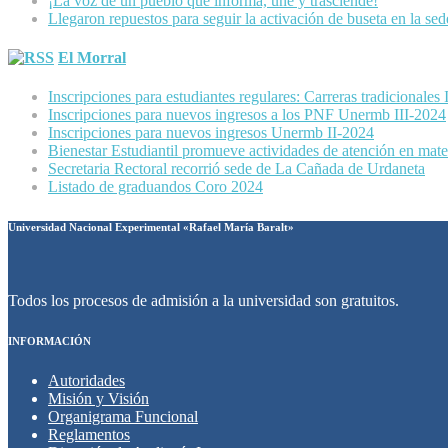
¡La voz de un pueblo que informa, une y trasciende!
Llegaron repuestos para seguir la activación de buseta en la se
El Morral
Inscripciones para estudiantes regulares: Carreras tradicionales
Inscripciones para nuevos ingresos a los PNF Unermb III-2024
Inscripciones para nuevos ingresos Unermb II-2024
Bienestar Estudiantil promueve actividades de atención en mater
Secretaria Rectoral recorrió sede de La Cañada de Urdaneta
Listado de graduandos Coro 2024
Universidad Nacional Experimental «Rafael María Baralt»
Todos los procesos de admisión a la universidad son gratuitos.
INFORMACIÓN
Autoridades
Misión y Visión
Organigrama Funcional
Reglamentos