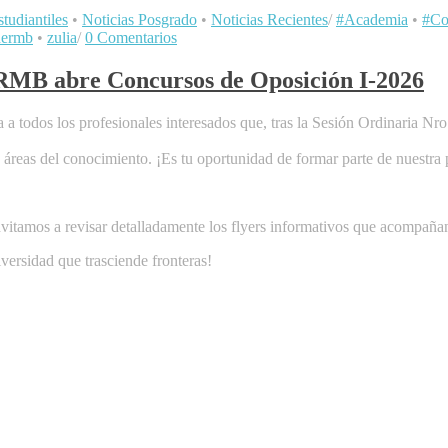
tudiantiles
•
Noticias Posgrado
•
Noticias Recientes
/
#Academia
•
#Co
nermb
•
zulia
/
0 Comentarios
abre Concursos de Oposición I-2026
a todos los profesionales interesados que, tras la Sesión Ordinaria Nro
s áreas del conocimiento. ¡Es tu oportunidad de formar parte de nuestra 
 invitamos a revisar detalladamente los flyers informativos que acompañan
versidad que trasciende fronteras!