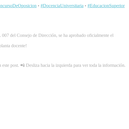
ncursoDeOposicion
•
#DocenciaUniversitaria
•
#EducacionSuperior
. 007 del Consejo de Dirección, se ha aprobado oficialmente el
planta docente!
 este post. 📲 Desliza hacia la izquierda para ver toda la información.