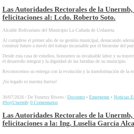
Las Autoridades Rectorales de la Unermb, 
felicitaciones al: Lcdo. Roberto Soto.
Alcalde Bolivariano del Municipio La Cañada de Urdaneta.
Al cumplirse el primer año de su gestión municipal, destacando ademá
construir futuro a través del trabajo incansable por el bienestar del pu
Desde esta casa de estudios, honramos su invaluable labor y su traye
el desarrollo integral y la dignidad de las familias de su municipio.
Reconocemos su entrega con la evolución y la transformación de la en
​¡Su legado es nuestra fuerza!
30/07/2026
/
De Yunetzy Rivero
/
Docentes
•
Emergente
•
Noticias Es
#SoyUnermb
/
0 Comentarios
Las Autoridades Rectorales de la Unermb, 
felicitaciones a la: Ing. Luselia García ​A