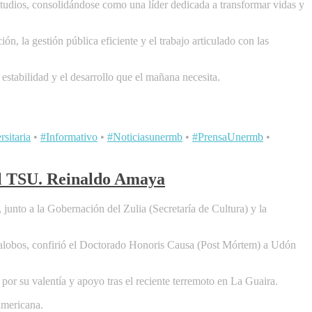
studios, consolidándose como una líder dedicada a transformar vidas y
, la gestión pública eficiente y el trabajo articulado con las
estabilidad y el desarrollo que el mañana necesita.
sitaria
•
#Informativo
•
#Noticiasunermb
•
#PrensaUnermb
•
l TSU. Reinaldo Amaya
nto a la Gobernación del Zulia (Secretaría de Cultura) y la
illalobos, confirió el Doctorado Honoris Causa (Post Mórtem) a Udón
 su valentía y apoyo tras el reciente terremoto en La Guaira.
americana.