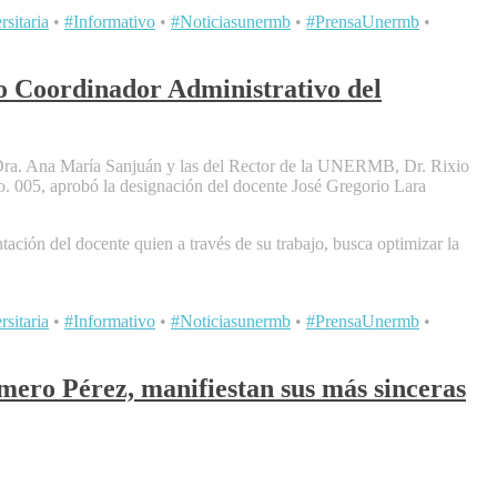
sitaria
•
#Informativo
•
#Noticiasunermb
•
#PrensaUnermb
•
o Coordinador Administrativo del
a, Dra. Ana María Sanjuán y las del Rector de la UNERMB, Dr. Rixio
 005, aprobó la designación del docente José Gregorio Lara
tación del docente quien a través de su trabajo, busca optimizar la
sitaria
•
#Informativo
•
#Noticiasunermb
•
#PrensaUnermb
•
mero Pérez, manifiestan sus más sinceras