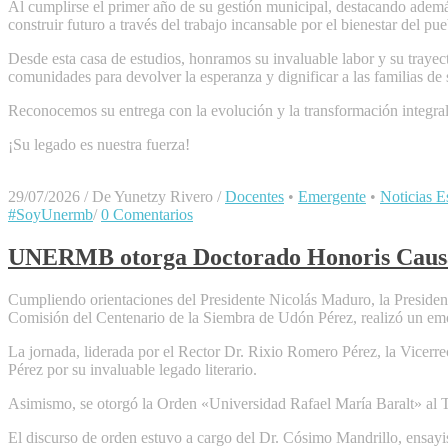
Al cumplirse el primer año de su gestión municipal, destacando ademá
construir futuro a través del trabajo incansable por el bienestar del pu
Desde esta casa de estudios, honramos su invaluable labor y su trayect
comunidades para devolver la esperanza y dignificar a las familias de
Reconocemos su entrega con la evolución y la transformación integral 
​¡Su legado es nuestra fuerza!
29/07/2026
/
De Yunetzy Rivero
/
Docentes
•
Emergente
•
Noticias Es
#SoyUnermb
/
0 Comentarios
UNERMB otorga Doctorado Honoris Causa
Cumpliendo orientaciones del Presidente Nicolás Maduro, la Presiden
Comisión del Centenario de la Siembra de Udón Pérez, realizó un emo
​La jornada, liderada por el Rector Dr. Rixio Romero Pérez, la Vicer
Pérez por su invaluable legado literario.
​Asimismo, se otorgó la Orden «Universidad Rafael María Baralt» al
​El discurso de orden estuvo a cargo del Dr. Cósimo Mandrillo, ensayi