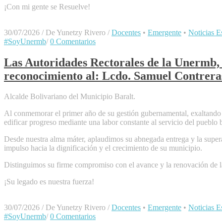
​¡Con mi gente se Resuelve!
30/07/2026
/
De Yunetzy Rivero
/
Docentes
•
Emergente
•
Noticias Es
#SoyUnermb
/
0 Comentarios
Las Autoridades Rectorales de la Unermb, 
reconocimiento al: Lcdo. Samuel Contrera
Alcalde Bolivariano del Municipio Baralt.
Al conmemorar el primer año de su gestión gubernamental, exaltando 
edificar progreso mediante una labor constante al servicio del pueblo b
Desde nuestra alma máter, aplaudimos su abnegada entrega y la superac
impulso hacia la dignificación y el crecimiento de su municipio.
Distinguimos su firme compromiso con el avance y la renovación de la 
​¡Su legado es nuestra fuerza!
30/07/2026
/
De Yunetzy Rivero
/
Docentes
•
Emergente
•
Noticias Es
#SoyUnermb
/
0 Comentarios