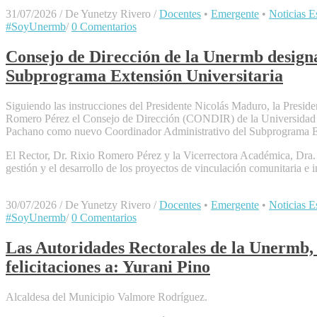
31/07/2026
/
De Yunetzy Rivero
/
Docentes
•
Emergente
•
Noticias Es
#SoyUnermb
/
0 Comentarios
Consejo de Dirección de la Unermb design
Subprograma Extensión Universitaria
Siguiendo las instrucciones del Presidente Nicolás Maduro, la Presi
Romero Pérez el Consejo de Dirección (CONDIR) de la Universidad Na
Pachano como nuevo Coordinador Administrativo del Subprograma Ex
El Rector, Dr. Rixio Romero Pérez y la Vicerrectora Académica, Dra. Da
gestión y el desarrollo de los proyectos de vinculación comunitaria e in
30/07/2026
/
De Yunetzy Rivero
/
Docentes
•
Emergente
•
Noticias Es
#SoyUnermb
/
0 Comentarios
Las Autoridades Rectorales de la Unermb, 
felicitaciones a: Yurani Pino
Alcaldesa del Municipio Valmore Rodríguez.