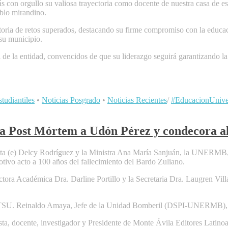
s con orgullo su valiosa trayectoria como docente de nuestra casa de e
eblo mirandino.
oria de retos superados, destacando su firme compromiso con la educación
 su municipio.
de la entidad, convencidos de que su liderazgo seguirá garantizando la 
tudiantiles
•
Noticias Posgrado
•
Noticias Recientes
/
#EducacionUniver
 Post Mórtem a Udón Pérez y condecora a
ta (e) Delcy Rodríguez y la Ministra Ana María Sanjuán, la UNERMB, ju
tivo acto a 100 años del fallecimiento del Bardo Zuliano.
rectora Académica Dra. Darline Portillo y la Secretaria Dra. Laugren V
 TSU. Reinaldo Amaya, Jefe de la Unidad Bomberil (DSPI-UNERMB), por
sta, docente, investigador y Presidente de Monte Ávila Editores Latino