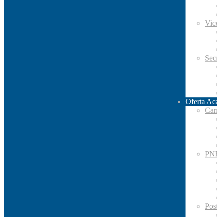
Vic
Secr
Oferta Ac
Car
PN
Pos