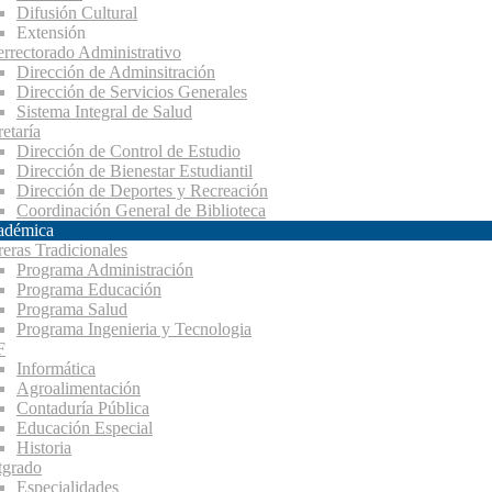
Difusión Cultural
Extensión
errectorado Administrativo
Dirección de Adminsitración
Dirección de Servicios Generales
Sistema Integral de Salud
etaría
Dirección de Control de Estudio
Dirección de Bienestar Estudiantil
Dirección de Deportes y Recreación
Coordinación General de Biblioteca
adémica
reras Tradicionales
Programa Administración
Programa Educación
Programa Salud
Programa Ingenieria y Tecnologia
F
Informática
Agroalimentación
Contaduría Pública
Educación Especial
Historia
tgrado
Especialidades