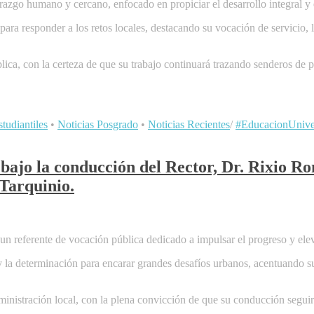
razgo humano y cercano, enfocado en propiciar el desarrollo integral y 
ara responder a los retos locales, destacando su vocación de servicio, 
ca, con la certeza de que su trabajo continuará trazando senderos de p
tudiantiles
•
Noticias Posgrado
•
Noticias Recientes
/
#EducacionUniver
bajo la conducción del Rector, Dr. Rixio R
 Tarquinio.
n referente de vocación pública dedicado a impulsar el progreso y eleva
 la determinación para encarar grandes desafíos urbanos, acentuando su 
istración local, con la plena convicción de que su conducción seguirá c