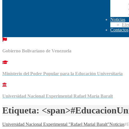
Noticias
Efe
Contactos
Gobierno Bolivariano de Venezuela
Ministerio del Poder Popular para la Educación Universitaria
Universidad Nacional Experimental Rafael María Baralt
Etiqueta: <span>#EducacionUni
Universidad Nacional Experimental "Rafael Marial Baralt"
Noticias
#E