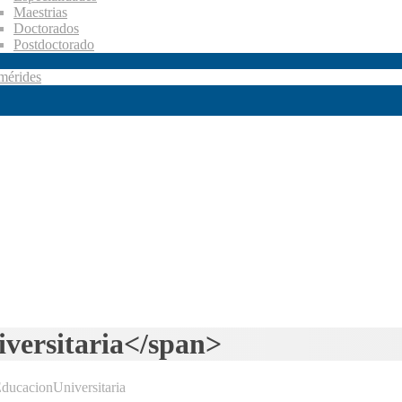
Maestrias
Doctorados
Postdoctorado
mérides
versitaria</span>
ducacionUniversitaria