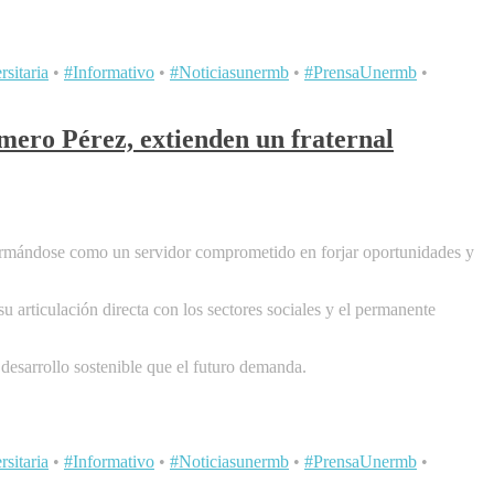
sitaria
•
#Informativo
•
#Noticiasunermb
•
#PrensaUnermb
•
mero Pérez, extienden un fraternal
afirmándose como un servidor comprometido en forjar oportunidades y
 articulación directa con los sectores sociales y el permanente
desarrollo sostenible que el futuro demanda.
sitaria
•
#Informativo
•
#Noticiasunermb
•
#PrensaUnermb
•