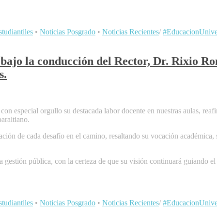
tudiantiles
•
Noticias Posgrado
•
Noticias Recientes
/
#EducacionUniver
bajo la conducción del Rector, Dr. Rixio Ro
s.
con especial orgullo su destacada labor docente en nuestras aulas, re
araltiano.
ión de cada desafío en el camino, resaltando su vocación académica, su
gestión pública, con la certeza de que su visión continuará guiando el 
tudiantiles
•
Noticias Posgrado
•
Noticias Recientes
/
#EducacionUniver