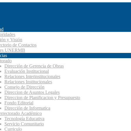
ad
oridades
ión y Visión
ectorio de Contactos
des UNERMB
cias
torado
Dirección de Gerencia de Obras
Evaluación Institucional
Relaciones Interinstitucionales
Relaciones Institucionales
Consejo de Dirección
Direccion de Asuntos Legales
Direccion de Planificacion y Presupuesto
Fondo Editorial
Dirección de Informatica
errectorado Académico
Tecnología Educativa
Servicio Comunitario
Curriculo