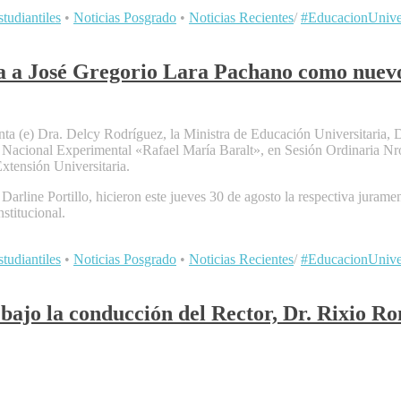
tudiantiles
•
Noticias Posgrado
•
Noticias Recientes
/
#EducacionUniver
a a José Gregorio Lara Pachano como nuev
denta (e) Dra. Delcy Rodríguez, la Ministra de Educación Universitari
cional Experimental «Rafael María Baralt», en Sesión Ordinaria Nro.
tensión Universitaria.
rline Portillo, hicieron este jueves 30 de agosto la respectiva juramen
stitucional.
tudiantiles
•
Noticias Posgrado
•
Noticias Recientes
/
#EducacionUniver
bajo la conducción del Rector, Dr. Rixio Ro