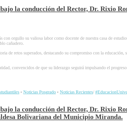
bajo la conducción del Rector, Dr. Rixio Ro
s con orgullo su valiosa labor como docente de nuestra casa de estudio
eblo cañadero.
ctoria de retos superados, destacando su compromiso con la educación, 
tidad, convencidos de que su liderazgo seguirá impulsando el progreso 
tudiantiles
•
Noticias Posgrado
•
Noticias Recientes
/
#EducacionUniver
bajo la conducción del Rector, Dr. Rixio Ro
lcaldesa Bolivariana del Municipio Miranda.