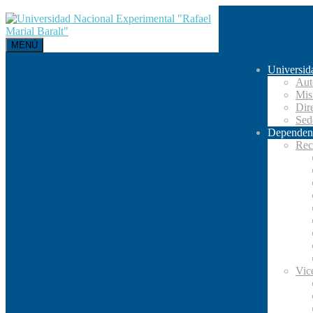
MENÚ
Universid
Aut
Mis
Dir
Se
Dependen
Rec
Vic