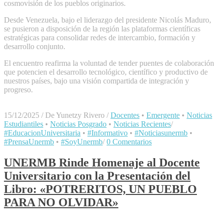
cosmovisión de los pueblos originarios.
Desde Venezuela, bajo el liderazgo del presidente Nicolás Maduro,
se pusieron a disposición de la región las plataformas científicas
estratégicas para consolidar redes de intercambio, formación y
desarrollo conjunto.
El encuentro reafirma la voluntad de tender puentes de colaboración
que potencien el desarrollo tecnológico, científico y productivo de
nuestros países, bajo una visión compartida de integración y
progreso.
15/12/2025
/
De Yunetzy Rivero
/
Docentes
•
Emergente
•
Noticias
Estudiantiles
•
Noticias Posgrado
•
Noticias Recientes
/
#EducacionUniversitaria
•
#Informativo
•
#Noticiasunermb
•
#PrensaUnermb
•
#SoyUnermb
/
0 Comentarios
UNERMB Rinde Homenaje al Docente
Universitario con la Presentación del
Libro: «POTRERITOS, UN PUEBLO
PARA NO OLVIDAR»