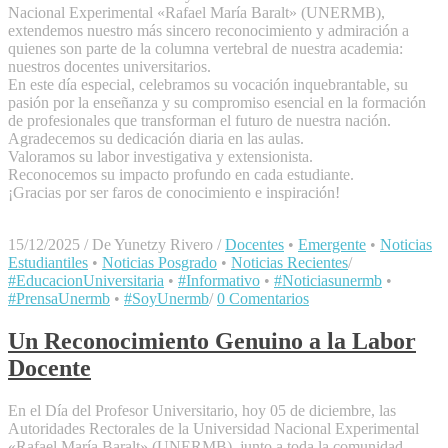
Nacional Experimental «Rafael María Baralt» (UNERMB),
extendemos nuestro más sincero reconocimiento y admiración a
quienes son parte de la columna vertebral de nuestra academia:
nuestros docentes universitarios.
​En este día especial, celebramos su vocación inquebrantable, su
pasión por la enseñanza y su compromiso esencial en la formación
de profesionales que transforman el futuro de nuestra nación.
​Agradecemos su dedicación diaria en las aulas.
​Valoramos su labor investigativa y extensionista.
​Reconocemos su impacto profundo en cada estudiante.
​¡Gracias por ser faros de conocimiento e inspiración!
15/12/2025
/
De Yunetzy Rivero
/
Docentes
•
Emergente
•
Noticias
Estudiantiles
•
Noticias Posgrado
•
Noticias Recientes
/
#EducacionUniversitaria
•
#Informativo
•
#Noticiasunermb
•
#PrensaUnermb
•
#SoyUnermb
/
0 Comentarios
Un Reconocimiento Genuino a la Labor
Docente
​En el Día del Profesor Universitario, hoy 05 de diciembre, las
Autoridades Rectorales de la Universidad Nacional Experimental
«Rafael María Baralt» (UNERMB), junto a toda la comunidad