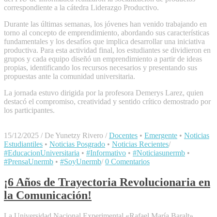
correspondiente a la cátedra Liderazgo Productivo.
Durante las últimas semanas, los jóvenes han venido trabajando en
torno al concepto de emprendimiento, abordando sus características
fundamentales y los desafíos que implica desarrollar una iniciativa
productiva. Para esta actividad final, los estudiantes se dividieron en
grupos y cada equipo diseñó un emprendimiento a partir de ideas
propias, identificando los recursos necesarios y presentando sus
propuestas ante la comunidad universitaria.
La jornada estuvo dirigida por la profesora Demerys Larez, quien
destacó el compromiso, creatividad y sentido crítico demostrado por
los participantes.
15/12/2025
/
De Yunetzy Rivero
/
Docentes
•
Emergente
•
Noticias
Estudiantiles
•
Noticias Posgrado
•
Noticias Recientes
/
#EducacionUniversitaria
•
#Informativo
•
#Noticiasunermb
•
#PrensaUnermb
•
#SoyUnermb
/
0 Comentarios
¡6 Años de Trayectoria Revolucionaria en
la Comunicación!
La Universidad Nacional Experimental «Rafael María Baralt»