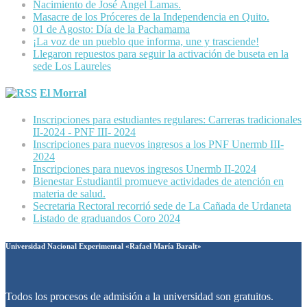
Nacimiento de José Ángel Lamas.
Masacre de los Próceres de la Independencia en Quito.
01 de Agosto: Día de la Pachamama
¡La voz de un pueblo que informa, une y trasciende!
Llegaron repuestos para seguir la activación de buseta en la
sede Los Laureles
El Morral
Inscripciones para estudiantes regulares: Carreras tradicionales
II-2024 - PNF III- 2024
Inscripciones para nuevos ingresos a los PNF Unermb III-
2024
Inscripciones para nuevos ingresos Unermb II-2024
Bienestar Estudiantil promueve actividades de atención en
materia de salud.
Secretaria Rectoral recorrió sede de La Cañada de Urdaneta
Listado de graduandos Coro 2024
Universidad Nacional Experimental «Rafael María Baralt»
Todos los procesos de admisión a la universidad son gratuitos.