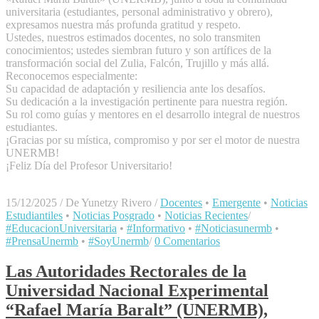
universitaria (estudiantes, personal administrativo y obrero),
expresamos nuestra más profunda gratitud y respeto.
​Ustedes, nuestros estimados docentes, no solo transmiten
conocimientos; ustedes siembran futuro y son artífices de la
transformación social del Zulia, Falcón, Trujillo y más allá.
​Reconocemos especialmente:
​Su capacidad de adaptación y resiliencia ante los desafíos.
​Su dedicación a la investigación pertinente para nuestra región.
​Su rol como guías y mentores en el desarrollo integral de nuestros
estudiantes.
​¡Gracias por su mística, compromiso y por ser el motor de nuestra
UNERMB!
​¡Feliz Día del Profesor Universitario!
15/12/2025
/
De Yunetzy Rivero
/
Docentes
•
Emergente
•
Noticias
Estudiantiles
•
Noticias Posgrado
•
Noticias Recientes
/
#EducacionUniversitaria
•
#Informativo
•
#Noticiasunermb
•
#PrensaUnermb
•
#SoyUnermb
/
0 Comentarios
Las Autoridades Rectorales de la
Universidad Nacional Experimental
“Rafael María Baralt” (UNERMB),