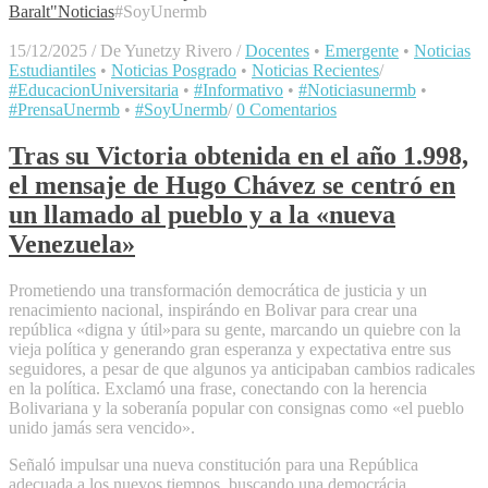
Baralt"
Noticias
#SoyUnermb
15/12/2025
/
De Yunetzy Rivero
/
Docentes
•
Emergente
•
Noticias
Estudiantiles
•
Noticias Posgrado
•
Noticias Recientes
/
#EducacionUniversitaria
•
#Informativo
•
#Noticiasunermb
•
#PrensaUnermb
•
#SoyUnermb
/
0 Comentarios
Tras su Victoria obtenida en el año 1.998,
el mensaje de Hugo Chávez se centró en
un llamado al pueblo y a la «nueva
Venezuela»
Prometiendo una transformación democrática de justicia y un
renacimiento nacional, inspirándo en Bolivar para crear una
república «digna y útil»para su gente, marcando un quiebre con la
vieja política y generando gran esperanza y expectativa entre sus
seguidores, a pesar de que algunos ya anticipaban cambios radicales
en la política. Exclamó una frase, conectando con la herencia
Bolivariana y la soberanía popular con consignas como «el pueblo
unido jamás sera vencido».
Señaló impulsar una nueva constitución para una República
adecuada a los nuevos tiempos, buscando una democrácia