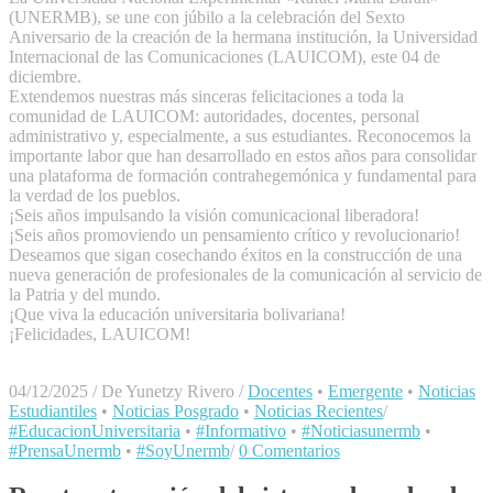
(UNERMB), se une con júbilo a la celebración del Sexto
Aniversario de la creación de la hermana institución, la Universidad
Internacional de las Comunicaciones (LAUICOM), este 04 de
diciembre.
Extendemos nuestras más sinceras felicitaciones a toda la
comunidad de LAUICOM: autoridades, docentes, personal
administrativo y, especialmente, a sus estudiantes. Reconocemos la
importante labor que han desarrollado en estos años para consolidar
una plataforma de formación contrahegemónica y fundamental para
la verdad de los pueblos.
¡Seis años impulsando la visión comunicacional liberadora!
¡Seis años promoviendo un pensamiento crítico y revolucionario!
Deseamos que sigan cosechando éxitos en la construcción de una
nueva generación de profesionales de la comunicación al servicio de
la Patria y del mundo.
¡Que viva la educación universitaria bolivariana!
¡Felicidades, LAUICOM!
04/12/2025
/
De Yunetzy Rivero
/
Docentes
•
Emergente
•
Noticias
Estudiantiles
•
Noticias Posgrado
•
Noticias Recientes
/
#EducacionUniversitaria
•
#Informativo
•
#Noticiasunermb
•
#PrensaUnermb
•
#SoyUnermb
/
0 Comentarios