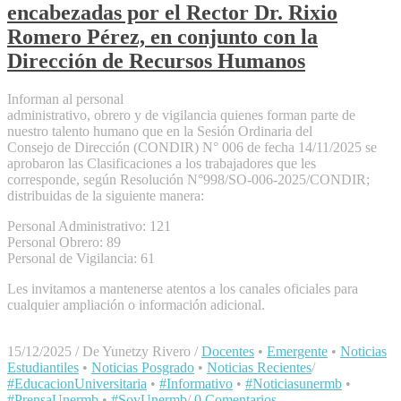
encabezadas por el Rector Dr. Rixio
Romero Pérez, en conjunto con la
Dirección de Recursos Humanos
Informan al personal
administrativo, obrero y de vigilancia quienes forman parte de
nuestro talento humano que en la Sesión Ordinaria del
Consejo de Dirección (CONDIR) N° 006 de fecha 14/11/2025 se
aprobaron las Clasificaciones a los trabajadores que les
corresponde, según Resolución N°998/SO-006-2025/CONDIR;
distribuidas de la siguiente manera:
Personal Administrativo: 121
Personal Obrero: 89
Personal de Vigilancia: 61
Les invitamos a mantenerse atentos a los canales oficiales para
cualquier ampliación o información adicional.
15/12/2025
/
De Yunetzy Rivero
/
Docentes
•
Emergente
•
Noticias
Estudiantiles
•
Noticias Posgrado
•
Noticias Recientes
/
#EducacionUniversitaria
•
#Informativo
•
#Noticiasunermb
•
#PrensaUnermb
•
#SoyUnermb
/
0 Comentarios