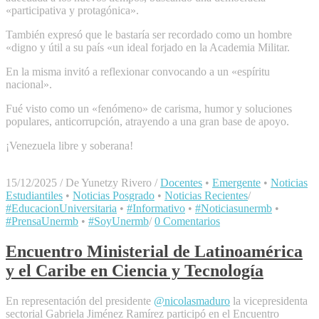
«participativa y protagónica».
También expresó que le bastaría ser recordado como un hombre
«digno y útil a su país «un ideal forjado en la Academia Militar.
En la misma invitó a reflexionar convocando a un «espíritu
nacional».
Fué visto como un «fenómeno» de carisma, humor y soluciones
populares, anticorrupción, atrayendo a una gran base de apoyo.
¡Venezuela libre y soberana!
15/12/2025
/
De Yunetzy Rivero
/
Docentes
•
Emergente
•
Noticias
Estudiantiles
•
Noticias Posgrado
•
Noticias Recientes
/
#EducacionUniversitaria
•
#Informativo
•
#Noticiasunermb
•
#PrensaUnermb
•
#SoyUnermb
/
0 Comentarios
Encuentro Ministerial de Latinoamérica
y el Caribe en Ciencia y Tecnología
En representación del presidente
@nicolasmaduro
la vicepresidenta
sectorial Gabriela Jiménez Ramírez participó en el Encuentro