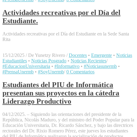
Actividades recreativas por el Día del
Estudiante.
Actividades recreativas por el Día del Estudiante en la Sede Santa
Rita
15/12/2025
/
De Yunetzy Rivero
/
Docentes
•
Emergente
•
Noticias
Estudiantiles
•
Noticias Posgrado
•
Noticias Recientes
/
#EducacionUniversitaria
•
#Informativo
•
#Noticiasunermb
•
#PrensaUnermb
•
#SoyUnermb
/
0 Comentarios
Estudiantes del PIU de Informática
presentan sus proyectos en la cátedra
Liderazgo Productivo
04/12/2025. – Siguiendo las orientaciones del presidente de la
República, Nicolás Maduro, y del ministro del Poder Popular para la
Educación Universitaria, Dr. Ricardo Sánchez, y bajo las directrices
rectorales del Dr. Rixio Romero Pérez, este jueves los estudiantes
del PIU de Informática realizaron la socialización de productos