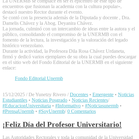
La UNERMB se complace en ser el epicentro de este tipo de
encuentros que fusionan la academia con la cultura popular»,
destacó nuestro Rector durante el evento.
Se contó con la presencia además de la Diputada y docente , Dra.
Damelis Chávez y la Abog. Deyanira Chávez.
​La jornada, culminó con un intercambio de ideas entre la autora y el
público, consolidando el compromiso de la UNERMB con el
fomento de la lectura, la investigación y la valoración del legado
histórico venezolano.
Durante la actividad, la Profesora Dila Rosa Chávez Urdaneta,
firmó y dedicó varios ejemplares de su obra la cual puedes descargar
en el sitio web del Fondo Editorial de la UNERMB en el siguiente
enlace:
Fondo Editorial Unermb
15/12/2025
/
De Yunetzy Rivero
/
Docentes
•
Emergente
•
Noticias
Estudiantiles
•
Noticias Posgrado
•
Noticias Recientes
/
#EducacionUniversitaria
•
#Informativo
•
#Noticiasunermb
•
#PrensaUnermb
•
#SoyUnermb
/
0 Comentarios
¡Feliz Día del Profesor Universitario!
Las Autoridades Rectorales y toda la comunidad de la Universidad