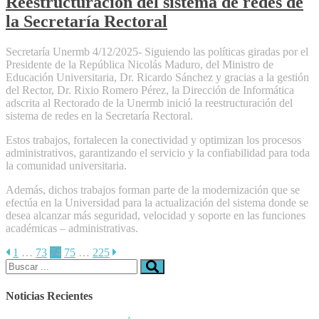
Reestructuración del sistema de redes de
la Secretaría Rectoral
Secretaría Unermb 4/12/2025- Siguiendo las políticas giradas por el
Presidente de la República Nicolás Maduro, del Ministro de
Educación Universitaria, Dr. Ricardo Sánchez y gracias a la gestión
del Rector, Dr. Rixio Romero Pérez, la Dirección de Informática
adscrita al Rectorado de la Unermb inició la reestructuración del
sistema de redes en la Secretaría Rectoral.
Estos trabajos, fortalecen la conectividad y optimizan los procesos
administrativos, garantizando el servicio y la confiabilidad para toda
la comunidad universitaria.
Además, dichos trabajos forman parte de la modernización que se
efectúa en la Universidad para la actualización del sistema donde se
desea alcanzar más seguridad, velocidad y soporte en las funciones
académicas – administrativas.
Paginación
1
…
73
74
75
…
225
Buscar:
de
entradas
Noticias Recientes