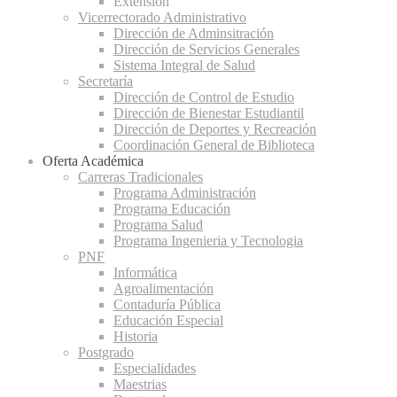
Extensión
Vicerrectorado Administrativo
Dirección de Adminsitración
Dirección de Servicios Generales
Sistema Integral de Salud
Secretaría
Dirección de Control de Estudio
Dirección de Bienestar Estudiantil
Dirección de Deportes y Recreación
Coordinación General de Biblioteca
Oferta Académica
Carreras Tradicionales
Programa Administración
Programa Educación
Programa Salud
Programa Ingenieria y Tecnologia
PNF
Informática
Agroalimentación
Contaduría Pública
Educación Especial
Historia
Postgrado
Especialidades
Maestrias