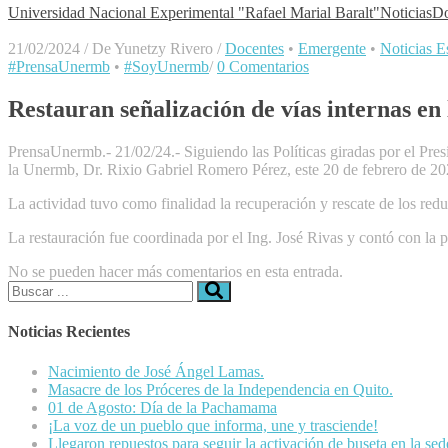
Universidad Nacional Experimental "Rafael Marial Baralt"
Noticias
Do
21/02/2024
/
De Yunetzy Rivero
/
Docentes
•
Emergente
•
Noticias Es
#PrensaUnermb
•
#SoyUnermb
/
0 Comentarios
Restauran señalización de vías internas e
PrensaUnermb.- 21/02/24.- Siguiendo las Políticas giradas por el Pres
la Unermb, Dr. Rixio Gabriel Romero Pérez, este 20 de febrero de 2024
La actividad tuvo como finalidad la recuperación y rescate de los redu
La restauración fue coordinada por el Ing. José Rivas y contó con la p
No se pueden hacer más comentarios en esta entrada.
Buscar:
Noticias Recientes
Nacimiento de José Ángel Lamas.
Masacre de los Próceres de la Independencia en Quito.
01 de Agosto: Día de la Pachamama
¡La voz de un pueblo que informa, une y trasciende!
Llegaron repuestos para seguir la activación de buseta en la se