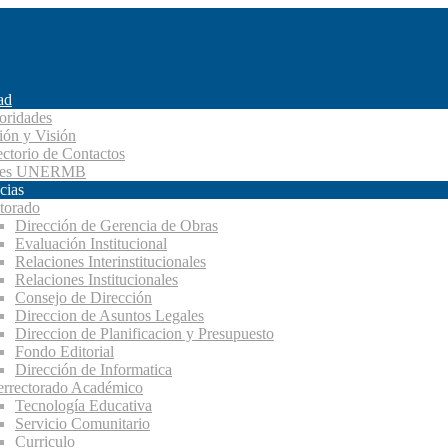
ad
oridades
ión y Visión
ectorio de Contactos
des UNERMB
cias
torado
Dirección de Gerencia de Obras
Evaluación Institucional
Relaciones Interinstitucionales
Relaciones Institucionales
Consejo de Dirección
Direccion de Asuntos Legales
Direccion de Planificacion y Presupuesto
Fondo Editorial
Dirección de Informatica
errectorado Académico
Tecnología Educativa
Servicio Comunitario
Curriculo