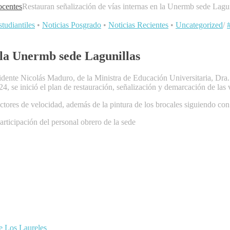
centes
Restauran señalización de vías internas en la Unermb sede Lagun
tudiantiles
•
Noticias Posgrado
•
Noticias Recientes
•
Uncategorized
/
n la Unermb sede Lagunillas
idente Nicolás Maduro, de la Ministra de Educación Universitaria, Dra.
, se inició el plan de restauración, señalización y demarcación de las
ctores de velocidad, además de la pintura de los brocales siguiendo con 
articipación del personal obrero de la sede
de Los Laureles