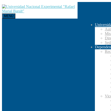
MENÚ
Universid
Aut
Mis
Dir
Se
Dependen
Rec
Vic