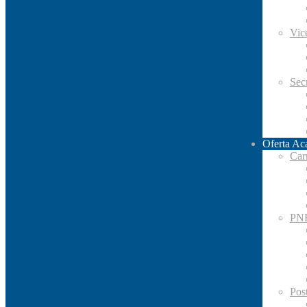
Vic
Secr
Oferta Ac
Car
PN
Pos