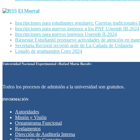
El Morral
Inscripciones para estudiantes regulares: Carreras tradicionales
Inscripciones para nuevos ingresos a los PNF Unermb III-2024
Inscripciones para nuevos ingresos Unermb II-2024
Bienestar Estudiantil promueve actividades de atención en mater
Secretaria Rectoral recorrió sede de La Cañada de Urdaneta
Listado de graduandos Coro 2024
Universidad Nacional Experimental «Rafael María Baralt»
Todos los procesos de admisión a la universidad son gratuitos.
INFORMACIÓN
Autoridades
Misión y Visión
Organigrama Funcional
Reglamentos
Dirección de Auditoría Interna
Directorio de Contactos