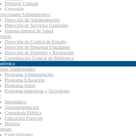
Difusión Cultural
Extensión
errectorado Administrativo
Dirección de Adminsitración
Dirección de Servicios Generales
Sistema Integral de Salud
etaría
Dirección de Control de Estudio
Dirección de Bienestar Estudiantil
Dirección de Deportes y Recreación
Coordinación General de Biblioteca
adémica
reras Tradicionales
Programa Administración
Programa Educación
Programa Salud
Programa Ingenieria y Tecnologia
F
Informática
Agroalimentación
Contaduría Pública
Educación Especial
Historia
tgrado
Especialidades