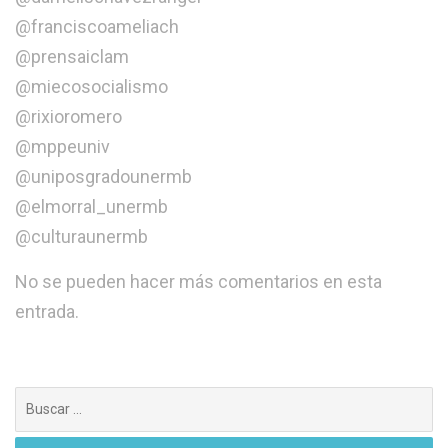
@franciscoameliach
@prensaiclam
@miecosocialismo
@rixioromero
@mppeuniv
@uniposgradounermb
@elmorral_unermb
@culturaunermb
No se pueden hacer más comentarios en esta
entrada.
Buscar: