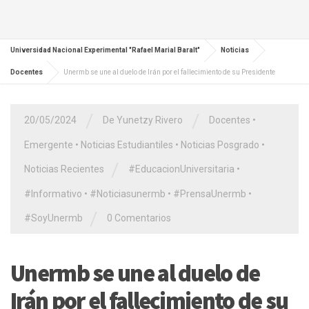
Universidad Nacional Experimental "Rafael Marial Baralt"
Noticias
Docentes
Unermb se une al duelo de Irán por el fallecimiento de su Presidente
/
/
20/05/2024
De Yunetzy Rivero
Docentes
•
Emergente
•
Noticias Estudiantiles
•
Noticias Posgrado
•
/
Noticias Recientes
#EducacionUniversitaria
•
#Informativo
•
#Noticiasunermb
•
#PrensaUnermb
•
/
#SoyUnermb
0 Comentarios
Unermb se une al duelo de
Irán por el fallecimiento de su