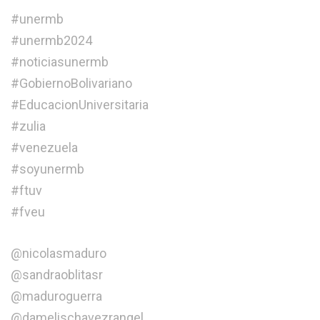
#unermb
#unermb2024
#noticiasunermb
#GobiernoBolivariano
#EducacionUniversitaria
#zulia
#venezuela
#soyunermb
#ftuv
#fveu
@nicolasmaduro
@sandraoblitasr
@maduroguerra
@damelischavezrangel