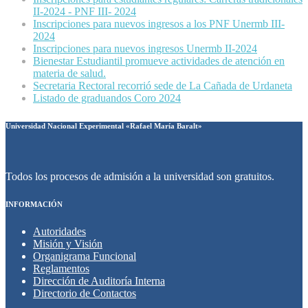
II-2024 - PNF III- 2024
Inscripciones para nuevos ingresos a los PNF Unermb III-
2024
Inscripciones para nuevos ingresos Unermb II-2024
Bienestar Estudiantil promueve actividades de atención en
materia de salud.
Secretaria Rectoral recorrió sede de La Cañada de Urdaneta
Listado de graduandos Coro 2024
Universidad Nacional Experimental «Rafael María Baralt»
Todos los procesos de admisión a la universidad son gratuitos.
INFORMACIÓN
Autoridades
Misión y Visión
Organigrama Funcional
Reglamentos
Dirección de Auditoría Interna
Directorio de Contactos