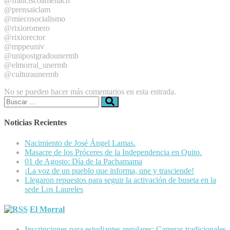
@franciscoameliach
@prensaiclam
@miecosocialismo
@rixioromero
@rixiorector
@mppeuniv
@unipostgradounermb
@elmorral_unermb
@culturaunermb
No se pueden hacer más comentarios en esta entrada.
Buscar:
Noticias Recientes
Nacimiento de José Ángel Lamas.
Masacre de los Próceres de la Independencia en Quito.
01 de Agosto: Día de la Pachamama
¡La voz de un pueblo que informa, une y trasciende!
Llegaron repuestos para seguir la activación de buseta en la
sede Los Laureles
El Morral
Inscripciones para estudiantes regulares: Carreras tradicionales