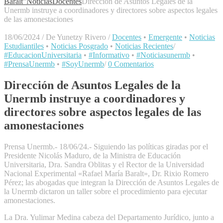
Baralt"
Noticias
Docentes
Dirección de Asuntos Legales de la
Unermb instruye a coordinadores y directores sobre aspectos legales
de las amonestaciones
18/06/2024
/
De Yunetzy Rivero
/
Docentes
•
Emergente
•
Noticias
Estudiantiles
•
Noticias Posgrado
•
Noticias Recientes
/
#EducacionUniversitaria
•
#Informativo
•
#Noticiasunermb
•
#PrensaUnermb
•
#SoyUnermb
/
0 Comentarios
Dirección de Asuntos Legales de la
Unermb instruye a coordinadores y
directores sobre aspectos legales de las
amonestaciones
Prensa Unermb.- 18/06/24.- Siguiendo las políticas giradas por el
Presidente Nicolás Maduro, de la Ministra de Educación
Universitaria, Dra. Sandra Oblitas y el Rector de la Universidad
Nacional Experimental «Rafael María Baralt», Dr. Rixio Romero
Pérez; las abogadas que integran la Dirección de Asuntos Legales de
la Unermb dictaron un taller sobre el procedimiento para ejecutar
amonestaciones.
La Dra. Yulimar Medina cabeza del Departamento Jurídico, junto a