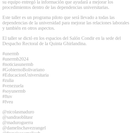
su equipo entregó la información que ayudará a mejorar los
procedimientos dentro de las dependencias universitarias.
Este taller es un programa piloto que será llevado a todas las
dependencias de la universidad para mejorar las relaciones laborales
y también en otros aspectos.
El taller se dictó en los espacios del Salón Condir en la sede del
Despacho Rectoral de la Quinta Ghirlandina.
#unermb
#unermb2024
#noticiasunermb
#GobiernoBolivariano
#EducacionUniversitaria
#zulia
#venezuela
#soyunermb
#ftuv
#fveu
@nicolasmaduro
@sandraoblitasr
@maduroguerra
@damelischavezrangel