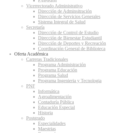
Extensión
Vicerrectorado Administrativo
Dirección de Adminsitración
Dirección de Servicios Generales
Sistema Integral de Salud
Secretaría
Dirección de Control de Estudio
Dirección de Bienestar Estudiantil
Dirección de Deportes y Recreación
Coordinación General de Biblioteca
Oferta Académica
Carreras Tradicionales
Programa Administración
Programa Educación
Programa Salud
Programa Ingenieria y Tecnologia
PNF
Informática
Agroalimentación
Contaduría Pública
Educación Especial
Historia
Postgrado
Especialidades
Maestrias