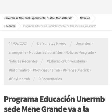
Universidad Nacional Experimental "Rafael Marial Baralt"
Noticias
Docentes
Programa Educación Unermb sede Mene Grande va a la escuela
/
/
14/06/2024
De Yunetzy Rivero
Docentes
•
Emergente
•
Noticias Estudiantiles
•
Noticias Posgrado
•
/
Noticias Recientes
#EducacionUniversitaria
•
#Informativo
•
#Noticiasunermb
•
#PrensaUnermb
•
/
#SoyUnermb
0 Comentarios
Programa Educación Unermb
sede Mene Grande va a la