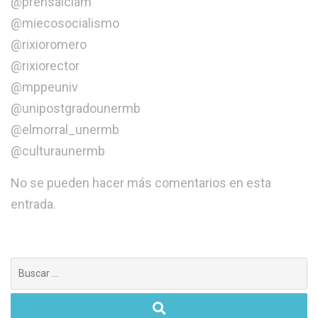
@prensaiclam
@miecosocialismo
@rixioromero
@rixiorector
@mppeuniv
@unipostgradounermb
@elmorral_unermb
@culturaunermb
No se pueden hacer más comentarios en esta
entrada.
Buscar: