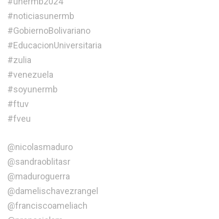
#unermb2024
#noticiasunermb
#GobiernoBolivariano
#EducacionUniversitaria
#zulia
#venezuela
#soyunermb
#ftuv
#fveu
@nicolasmaduro
@sandraoblitasr
@maduroguerra
@damelischavezrangel
@franciscoameliach