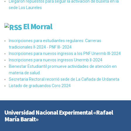
Llegaron repuestos para seguir la activación de buseta en la
sede Los Laureles
El Morral
Inscripciones para estudiantes regulares: Carreras
tradicionales II-2024 - PNF III- 2024
Inscripciones para nuevos ingresos a los PNF Unermb III-2024
Inscripciones para nuevos ingresos Unermb II-2024
Bienestar Estudiantil promueve actividades de atención en
materia de salud.
Secretaria Rectoral recorrió sede de La Cañada de Urdaneta
Listado de graduandos Coro 2024
Universidad Nacional Experimental «Rafael
María Baralt»