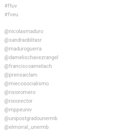
#ftuv
#fveu
@nicolasmaduro
@sandraoblitasr
@maduroguerra
@damelischavezrangel
@franciscoameliach
@prensaiclam
@miecosocialismo
@rixioromero
@rixiorector
@mppeuniv
@unipostgradounermb
@elmorral_unermb