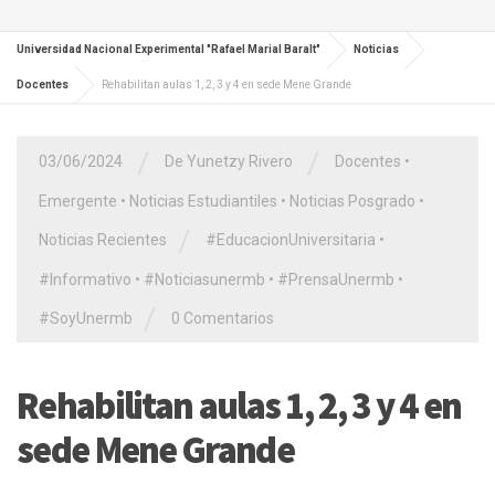
Universidad Nacional Experimental "Rafael Marial Baralt"
Noticias
Docentes
Rehabilitan aulas 1, 2, 3 y 4 en sede Mene Grande
/
/
03/06/2024
De Yunetzy Rivero
Docentes
•
Emergente
•
Noticias Estudiantiles
•
Noticias Posgrado
•
/
Noticias Recientes
#EducacionUniversitaria
•
#Informativo
•
#Noticiasunermb
•
#PrensaUnermb
•
/
#SoyUnermb
0 Comentarios
Rehabilitan aulas 1, 2, 3 y 4 en
sede Mene Grande