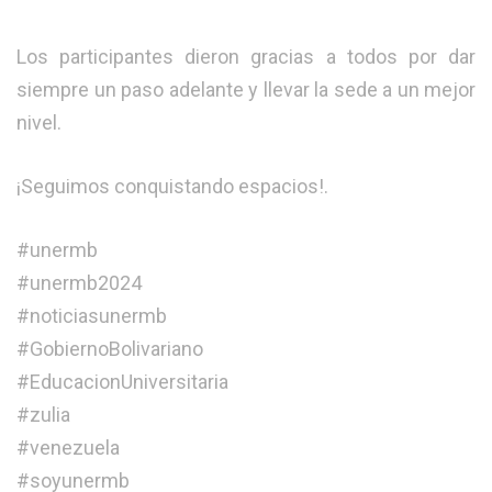
Los participantes dieron gracias a todos por dar
siempre un paso adelante y llevar la sede a un mejor
nivel.
¡Seguimos conquistando espacios!.
#unermb
#unermb2024
#noticiasunermb
#GobiernoBolivariano
#EducacionUniversitaria
#zulia
#venezuela
#soyunermb