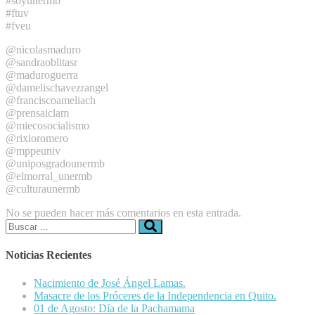
#soyunermb
#ftuv
#fveu
@nicolasmaduro
@sandraoblitasr
@maduroguerra
@damelischavezrangel
@franciscoameliach
@prensaiclam
@miecosocialismo
@rixioromero
@mppeuniv
@uniposgradounermb
@elmorral_unermb
@culturaunermb
No se pueden hacer más comentarios en esta entrada.
Buscar:
Noticias Recientes
Nacimiento de José Ángel Lamas.
Masacre de los Próceres de la Independencia en Quito.
01 de Agosto: Día de la Pachamama