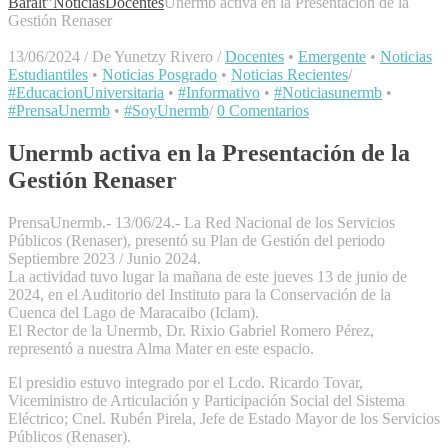
Baralt"
Noticias
Docentes
Unermb activa en la Presentación de la
Gestión Renaser
13/06/2024
/
De Yunetzy Rivero
/
Docentes
•
Emergente
•
Noticias
Estudiantiles
•
Noticias Posgrado
•
Noticias Recientes
/
#EducacionUniversitaria
•
#Informativo
•
#Noticiasunermb
•
#PrensaUnermb
•
#SoyUnermb
/
0 Comentarios
Unermb activa en la Presentación de la
Gestión Renaser
PrensaUnermb.- 13/06/24.- La Red Nacional de los Servicios
Públicos (Renaser), presentó su Plan de Gestión del periodo
Septiembre 2023 / Junio 2024.
La actividad tuvo lugar la mañana de este jueves 13 de junio de
2024, en el Auditorio del Instituto para la Conservación de la
Cuenca del Lago de Maracaibo (Iclam).
El Rector de la Unermb, Dr. Rixio Gabriel Romero Pérez,
representó a nuestra Alma Mater en este espacio.
El presidio estuvo integrado por el Lcdo. Ricardo Tovar,
Viceministro de Articulación y Participación Social del Sistema
Eléctrico; Cnel. Rubén Pirela, Jefe de Estado Mayor de los Servicios
Públicos (Renaser).