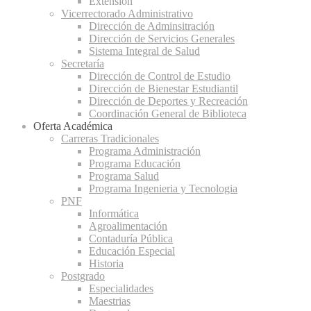
Extensión
Vicerrectorado Administrativo
Dirección de Adminsitración
Dirección de Servicios Generales
Sistema Integral de Salud
Secretaría
Dirección de Control de Estudio
Dirección de Bienestar Estudiantil
Dirección de Deportes y Recreación
Coordinación General de Biblioteca
Oferta Académica
Carreras Tradicionales
Programa Administración
Programa Educación
Programa Salud
Programa Ingenieria y Tecnologia
PNF
Informática
Agroalimentación
Contaduría Pública
Educación Especial
Historia
Postgrado
Especialidades
Maestrias