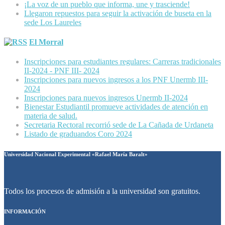
¡La voz de un pueblo que informa, une y trasciende!
Llegaron repuestos para seguir la activación de buseta en la
sede Los Laureles
El Morral
Inscripciones para estudiantes regulares: Carreras tradicionales
II-2024 - PNF III- 2024
Inscripciones para nuevos ingresos a los PNF Unermb III-
2024
Inscripciones para nuevos ingresos Unermb II-2024
Bienestar Estudiantil promueve actividades de atención en
materia de salud.
Secretaria Rectoral recorrió sede de La Cañada de Urdaneta
Listado de graduandos Coro 2024
Universidad Nacional Experimental «Rafael María Baralt»
Todos los procesos de admisión a la universidad son gratuitos.
INFORMACIÓN