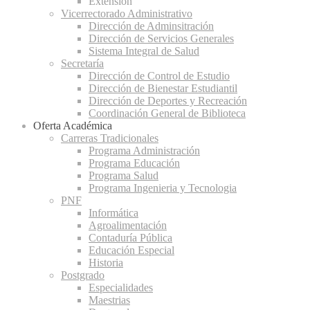
Extensión
Vicerrectorado Administrativo
Dirección de Adminsitración
Dirección de Servicios Generales
Sistema Integral de Salud
Secretaría
Dirección de Control de Estudio
Dirección de Bienestar Estudiantil
Dirección de Deportes y Recreación
Coordinación General de Biblioteca
Oferta Académica
Carreras Tradicionales
Programa Administración
Programa Educación
Programa Salud
Programa Ingenieria y Tecnologia
PNF
Informática
Agroalimentación
Contaduría Pública
Educación Especial
Historia
Postgrado
Especialidades
Maestrias