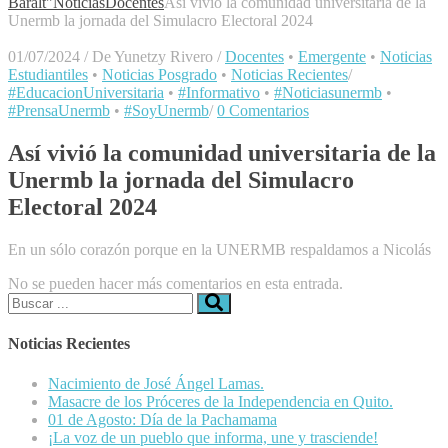
Baralt"
Noticias
Docentes
Así vivió la comunidad universitaria de la
Unermb la jornada del Simulacro Electoral 2024
01/07/2024
/
De Yunetzy Rivero
/
Docentes
•
Emergente
•
Noticias
Estudiantiles
•
Noticias Posgrado
•
Noticias Recientes
/
#EducacionUniversitaria
•
#Informativo
•
#Noticiasunermb
•
#PrensaUnermb
•
#SoyUnermb
/
0 Comentarios
Así vivió la comunidad universitaria de la
Unermb la jornada del Simulacro
Electoral 2024
En un sólo corazón porque en la UNERMB respaldamos a Nicolás
No se pueden hacer más comentarios en esta entrada.
Buscar:
Noticias Recientes
Nacimiento de José Ángel Lamas.
Masacre de los Próceres de la Independencia en Quito.
01 de Agosto: Día de la Pachamama
¡La voz de un pueblo que informa, une y trasciende!