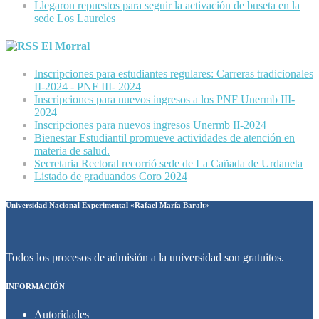
Llegaron repuestos para seguir la activación de buseta en la
sede Los Laureles
El Morral
Inscripciones para estudiantes regulares: Carreras tradicionales
II-2024 - PNF III- 2024
Inscripciones para nuevos ingresos a los PNF Unermb III-
2024
Inscripciones para nuevos ingresos Unermb II-2024
Bienestar Estudiantil promueve actividades de atención en
materia de salud.
Secretaria Rectoral recorrió sede de La Cañada de Urdaneta
Listado de graduandos Coro 2024
Universidad Nacional Experimental «Rafael María Baralt»
Todos los procesos de admisión a la universidad son gratuitos.
INFORMACIÓN
Autoridades