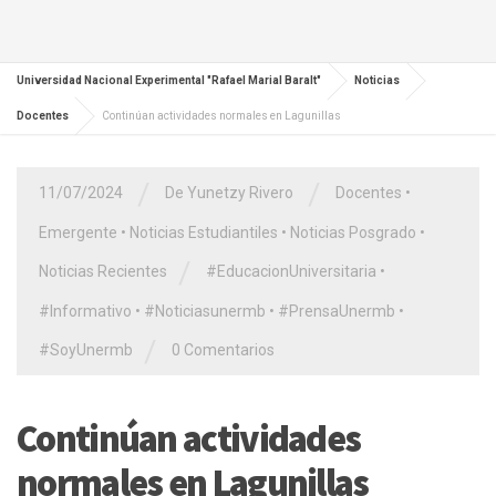
Universidad Nacional Experimental "Rafael Marial Baralt"
Noticias
Docentes
Continúan actividades normales en Lagunillas
/
/
11/07/2024
De Yunetzy Rivero
Docentes
•
Emergente
•
Noticias Estudiantiles
•
Noticias Posgrado
•
/
Noticias Recientes
#EducacionUniversitaria
•
#Informativo
•
#Noticiasunermb
•
#PrensaUnermb
•
/
#SoyUnermb
0 Comentarios
Continúan actividades
normales en Lagunillas