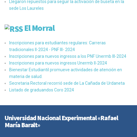
Llegaron repuestos para seguir la activación de buseta en la
sede Los Laureles
El Morral
Inscripciones para estudiantes regulares: Carreras
tradicionales II-2024 - PNF III- 2024
Inscripciones para nuevos ingresos a los PNF Unermb III-2024
Inscripciones para nuevos ingresos Unermb II-2024
Bienestar Estudiantil promueve actividades de atención en
materia de salud.
Secretaria Rectoral recorrió sede de La Cañada de Urdaneta
Listado de graduandos Coro 2024
Universidad Nacional Experimental «Rafael
María Baralt»