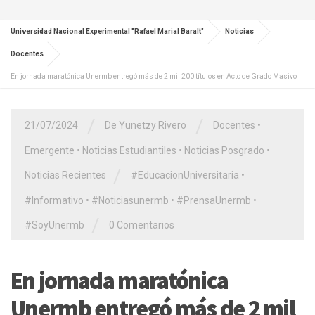
Universidad Nacional Experimental "Rafael Marial Baralt"
Noticias
Docentes
En jornada maratónica Unermb entregó más de 2 mil 200 títulos en Acto de Grado Masivo
/
/
21/07/2024
De Yunetzy Rivero
Docentes
•
Emergente
•
Noticias Estudiantiles
•
Noticias Posgrado
•
/
Noticias Recientes
#EducacionUniversitaria
•
#Informativo
•
#Noticiasunermb
•
#PrensaUnermb
•
/
#SoyUnermb
0 Comentarios
En jornada maratónica
Unermb entregó más de 2 mil