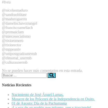
#fveu
@nicolasmaduro
@sandraoblitasr
@maduroguerra
@damelischavezrangel
@franciscoameliach
@prensaiclam
@miecosocialismo
@rixioromero
@rixiorector
@mppeuniv
@unipostgradounermb
@elmorral_unermb
@culturaunermb
No se pueden hacer más comentarios en esta entrada.
Buscar:
Noticias Recientes
Nacimiento de José Ángel Lamas.
Masacre de los Próceres de la Independencia en Quito.
01 de Agosto: Día de la Pachamama
¡La voz de un pueblo que informa, une y trasciende!