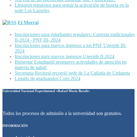
Llegaron repuestos para seguir la activación de buseta en la
sede Los Laureles
El Morral
Inscripciones para estudiantes regulares: Carreras tradicionales
II-2024 - PNF III- 2024
Inscripciones para nuevos ingresos a los PNF Unermb III-
2024
Inscripciones para nuevos ingresos Unermb II-2024
Bienestar Estudiantil promueve actividades de atención en
materia de salud.
Secretaria Rectoral recorrió sede de La Cañada de Urdaneta
Listado de graduandos Coro 2024
Universidad Nacional Experimental «Rafael María Baralt»
Todos los procesos de admisión a la universidad son gratuitos.
INFORMACIÓN