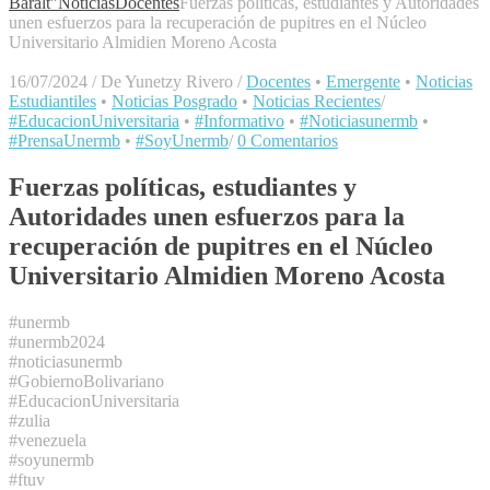
Baralt"
Noticias
Docentes
Fuerzas políticas, estudiantes y Autoridades
unen esfuerzos para la recuperación de pupitres en el Núcleo
Universitario Almidien Moreno Acosta
16/07/2024
/
De Yunetzy Rivero
/
Docentes
•
Emergente
•
Noticias
Estudiantiles
•
Noticias Posgrado
•
Noticias Recientes
/
#EducacionUniversitaria
•
#Informativo
•
#Noticiasunermb
•
#PrensaUnermb
•
#SoyUnermb
/
0 Comentarios
Fuerzas políticas, estudiantes y
Autoridades unen esfuerzos para la
recuperación de pupitres en el Núcleo
Universitario Almidien Moreno Acosta
#unermb
#unermb2024
#noticiasunermb
#GobiernoBolivariano
#EducacionUniversitaria
#zulia
#venezuela
#soyunermb
#ftuv