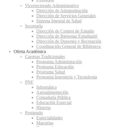
Extensión
Vicerrectorado Administrativo
Dirección de Adminsitración
Dirección de Servicios Generales
Sistema Integral de Salud
Secretaría
Dirección de Control de Estudio
Dirección de Bienestar Estudiantil
Dirección de Deportes y Recreación
Coordinación General de Biblioteca
Oferta Académica
Carreras Tradicionales
Programa Administración
Programa Educación
Programa Salud
Programa Ingenieria y Tecnologia
PNF
Informática
Agroalimentación
Contaduría Pública
Educación Especial
Historia
Postgrado
Especialidades
Maestrias