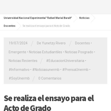
Universidad Nacional Experimental "Rafael Marial Baralt"
Noticias
Docentes
Se realiza el ensayo para el Acto de Grado
/
/
19/07/2024
De Yunetzy Rivero
Docentes
•
Emergente
•
Noticias Estudiantiles
•
Noticias Posgrado
•
/
Noticias Recientes
#EducacionUniversitaria
•
#Informativo
•
#Noticiasunermb
•
#PrensaUnermb
•
/
#SoyUnermb
0 Comentarios
Se realiza el ensayo para el
Acto de Grado