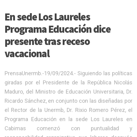
En sede Los Laureles
Programa Educación dice
presente tras receso
vacacional
PrensaUnermb.-19/09/2024.- Siguiendo las políticas
giradas por el Presidente de la República Nicolás
Maduro, del Ministro de Educación Universitaria, Dr.
Ricardo Sánchez, en conjunto con las diseñadas por
el Rector de la Unermb, Dr. Rixio Romero Pérez, el
Programa Educación en la sede Los Laureles en
Cabimas comenzó con puntualidad y