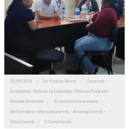
/
/
20/09/2024
De Yunetzy Rivero
Docentes
•
Emergente
•
Noticias Estudiantiles
•
Noticias Posgrado
•
/
Noticias Recientes
#EducacionUniversitaria
•
#Informativo
•
#Noticiasunermb
•
#PrensaUnermb
•
/
#SoyUnermb
0 Comentarios