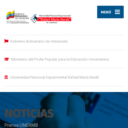
MENÚ
Gobierno Bolivariano de Venezuela
Ministerio del Poder Popular para la Educación Universitaria
Universidad Nacional Experimental Rafael María Baralt
NOTICIAS
Prensa UNERMB