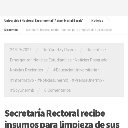
Universidad Nacional Experimental "Rafael Marial Baralt"
Noticias
Docentes
Secretaría Rectoral recibe insumos para limpieza de sus espacios
/
/
24/09/2024
De Yunetzy Rivero
Docentes
•
Emergente
•
Noticias Estudiantiles
•
Noticias Posgrado
•
/
Noticias Recientes
#EducacionUniversitaria
•
#Informativo
•
#Noticiasunermb
•
#PrensaUnermb
•
/
#SoyUnermb
0 Comentarios
Secretaría Rectoral recibe
insumos para limpieza de sus