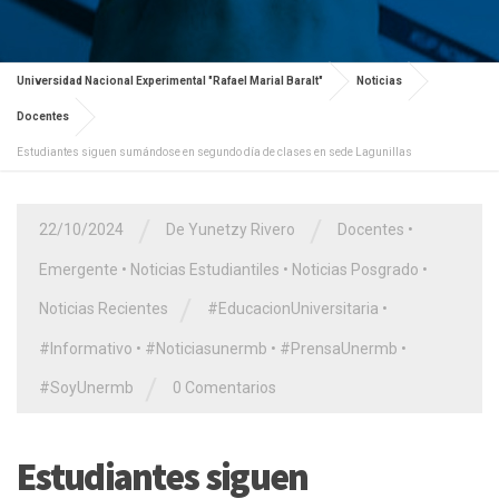
Universidad Nacional Experimental "Rafael Marial Baralt"
Noticias
Docentes
Estudiantes siguen sumándose en segundo día de clases en sede Lagunillas
/
/
22/10/2024
De Yunetzy Rivero
Docentes
•
Emergente
•
Noticias Estudiantiles
•
Noticias Posgrado
•
/
Noticias Recientes
#EducacionUniversitaria
•
#Informativo
•
#Noticiasunermb
•
#PrensaUnermb
•
/
#SoyUnermb
0 Comentarios
Estudiantes siguen