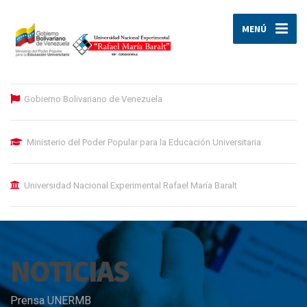
MENÚ
Gobierno Bolivariano de Venezuela
Ministerio del Poder Popular para la Educación Universitaria
Universidad Nacional Experimental Rafael María Baralt
NOTICIAS
Prensa UNERMB