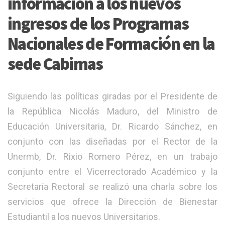
información a los nuevos
ingresos de los Programas
Nacionales de Formación en la
sede Cabimas
Siguiendo las políticas giradas por el Presidente de
la República Nicolás Maduro, del Ministro de
Educación Universitaria, Dr. Ricardo Sánchez, en
conjunto con las diseñadas por el Rector de la
Unermb, Dr. Rixio Romero Pérez, en un trabajo
conjunto entre el Vicerrectorado Académico y la
Secretaría Rectoral se realizó una charla sobre los
servicios que ofrece la Dirección de Bienestar
Estudiantil a los nuevos Universitarios.