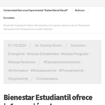
Universidad Nacional Experimental "Rafael Marial Baralt"
Noticias
Docentes
Bienestar Estudiantil ofrece información a los nuevos ingresos de los Programas
Nacionales de Formación en la sede Cabimas
/
/
01/10/2024
De Yunetzy Rivero
Docentes
•
Emergente
•
Noticias Estudiantiles
•
Noticias Posgrado
•
/
Noticias Recientes
#EducacionUniversitaria
•
#Informativo
•
#Noticiasunermb
•
#PrensaUnermb
•
/
#SoyUnermb
0 Comentarios
Bienestar Estudiantil ofrece