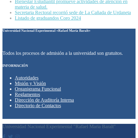
Bienestar Estudiantil promueve actividades de atención en
materia de salud.
Secretaria Rectoral recorrió sede de La Cañada de Urdaneta
Listado de graduandos Coro 2024
Universidad Nacional Experimental «Rafael María Baralt»
Todos los procesos de admisión a la universidad son gratuitos.
INFORMACIÓN
Autoridades
Misión y Visión
Organigrama Funcional
Reglamentos
Dirección de Auditoría Interna
Directorio de Contactos
Universidad Nacional Experimental "Rafael Maria Baralt"