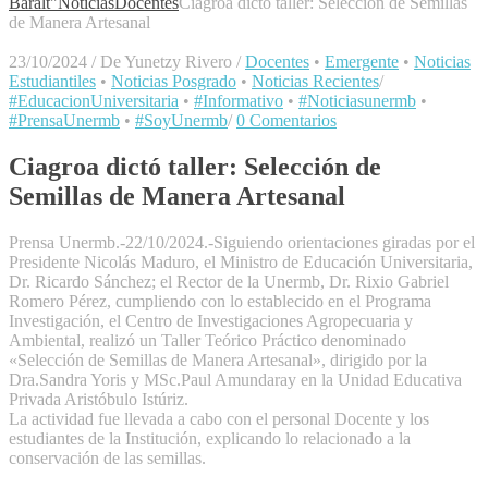
Baralt"
Noticias
Docentes
Ciagroa dictó taller: Selección de Semillas
de Manera Artesanal
23/10/2024
/
De Yunetzy Rivero
/
Docentes
•
Emergente
•
Noticias
Estudiantiles
•
Noticias Posgrado
•
Noticias Recientes
/
#EducacionUniversitaria
•
#Informativo
•
#Noticiasunermb
•
#PrensaUnermb
•
#SoyUnermb
/
0 Comentarios
Ciagroa dictó taller: Selección de
Semillas de Manera Artesanal
Prensa Unermb.-22/10/2024.-Siguiendo orientaciones giradas por el
Presidente Nicolás Maduro, el Ministro de Educación Universitaria,
Dr. Ricardo Sánchez; el Rector de la Unermb, Dr. Rixio Gabriel
Romero Pérez, cumpliendo con lo establecido en el Programa
Investigación, el Centro de Investigaciones Agropecuaria y
Ambiental, realizó un Taller Teórico Práctico denominado
«Selección de Semillas de Manera Artesanal», dirigido por la
Dra.Sandra Yoris y MSc.Paul Amundaray en la Unidad Educativa
Privada Aristóbulo Istúriz.
La actividad fue llevada a cabo con el personal Docente y los
estudiantes de la Institución, explicando lo relacionado a la
conservación de las semillas.