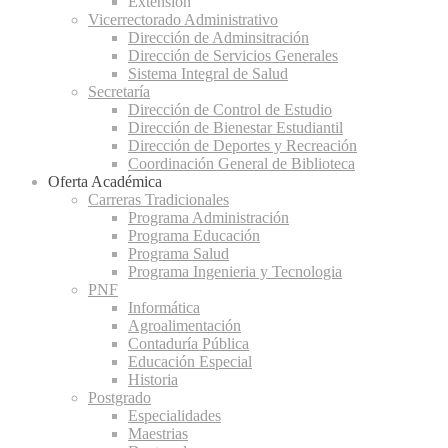
Extensión
Vicerrectorado Administrativo
Dirección de Adminsitración
Dirección de Servicios Generales
Sistema Integral de Salud
Secretaría
Dirección de Control de Estudio
Dirección de Bienestar Estudiantil
Dirección de Deportes y Recreación
Coordinación General de Biblioteca
Oferta Académica
Carreras Tradicionales
Programa Administración
Programa Educación
Programa Salud
Programa Ingenieria y Tecnologia
PNF
Informática
Agroalimentación
Contaduría Pública
Educación Especial
Historia
Postgrado
Especialidades
Maestrias