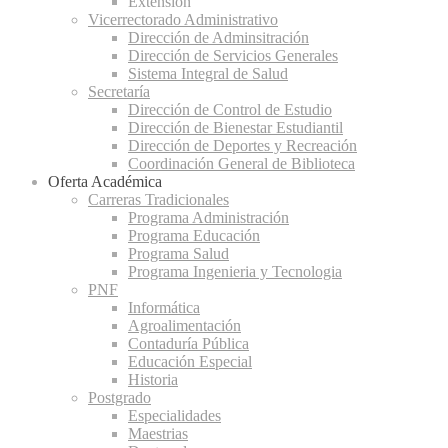
Extensión
Vicerrectorado Administrativo
Dirección de Adminsitración
Dirección de Servicios Generales
Sistema Integral de Salud
Secretaría
Dirección de Control de Estudio
Dirección de Bienestar Estudiantil
Dirección de Deportes y Recreación
Coordinación General de Biblioteca
Oferta Académica
Carreras Tradicionales
Programa Administración
Programa Educación
Programa Salud
Programa Ingenieria y Tecnologia
PNF
Informática
Agroalimentación
Contaduría Pública
Educación Especial
Historia
Postgrado
Especialidades
Maestrias