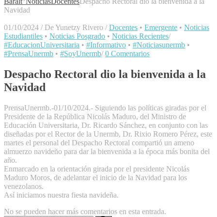
Baralt"
Noticias
Docentes
Despacho Rectoral dio la bienvenida a la
Navidad
01/10/2024
/
De Yunetzy Rivero
/
Docentes
•
Emergente
•
Noticias
Estudiantiles
•
Noticias Posgrado
•
Noticias Recientes
/
#EducacionUniversitaria
•
#Informativo
•
#Noticiasunermb
•
#PrensaUnermb
•
#SoyUnermb
/
0 Comentarios
Despacho Rectoral dio la bienvenida a la
Navidad
PrensaUnermb.-01/10/2024.- Siguiendo las políticas giradas por el
Presidente de la República Nicolás Maduro, del Ministro de
Educación Universitaria, Dr. Ricardo Sánchez, en conjunto con las
diseñadas por el Rector de la Unermb, Dr. Rixio Romero Pérez, este
martes el personal del Despacho Rectoral compartió un ameno
almuerzo navideño para dar la bienvenida a la época más bonita del
año.
Enmarcado en la orientación girada por el presidente Nicolás
Maduro Moros, de adelantar el inicio de la Navidad para los
venezolanos.
Así iniciamos nuestra fiesta navideña.
No se pueden hacer más comentarios en esta entrada.