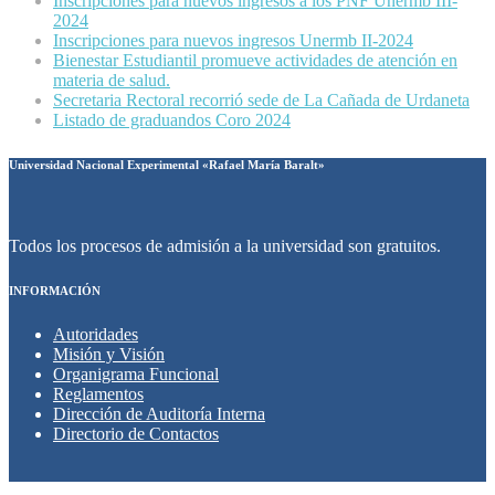
Inscripciones para nuevos ingresos a los PNF Unermb III-
2024
Inscripciones para nuevos ingresos Unermb II-2024
Bienestar Estudiantil promueve actividades de atención en
materia de salud.
Secretaria Rectoral recorrió sede de La Cañada de Urdaneta
Listado de graduandos Coro 2024
Universidad Nacional Experimental «Rafael María Baralt»
Todos los procesos de admisión a la universidad son gratuitos.
INFORMACIÓN
Autoridades
Misión y Visión
Organigrama Funcional
Reglamentos
Dirección de Auditoría Interna
Directorio de Contactos