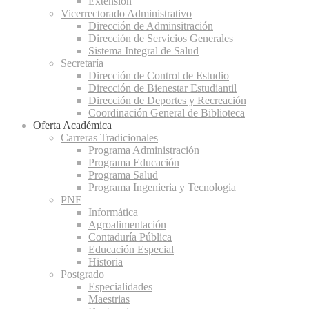
Extensión
Vicerrectorado Administrativo
Dirección de Adminsitración
Dirección de Servicios Generales
Sistema Integral de Salud
Secretaría
Dirección de Control de Estudio
Dirección de Bienestar Estudiantil
Dirección de Deportes y Recreación
Coordinación General de Biblioteca
Oferta Académica
Carreras Tradicionales
Programa Administración
Programa Educación
Programa Salud
Programa Ingenieria y Tecnologia
PNF
Informática
Agroalimentación
Contaduría Pública
Educación Especial
Historia
Postgrado
Especialidades
Maestrias