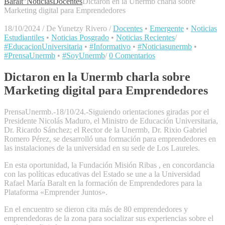
Baralt"
Noticias
Docentes
Dictaron en la Unermb charla sobre
Marketing digital para Emprendedores
18/10/2024
/
De Yunetzy Rivero
/
Docentes
•
Emergente
•
Noticias
Estudiantiles
•
Noticias Posgrado
•
Noticias Recientes
/
#EducacionUniversitaria
•
#Informativo
•
#Noticiasunermb
•
#PrensaUnermb
•
#SoyUnermb
/
0 Comentarios
Dictaron en la Unermb charla sobre
Marketing digital para Emprendedores
PrensaUnermb.-18/10/24.-Siguiendo orientaciones giradas por el
Presidente Nicolás Maduro, el Ministro de Educación Universitaria,
Dr. Ricardo Sánchez; el Rector de la Unermb, Dr. Rixio Gabriel
Romero Pérez, se desarrolló una formación para emprendedores en
las instalaciones de la universidad en su sede de Los Laureles.
En esta oportunidad, la Fundación Misión Ribas , en concordancia
con las políticas educativas del Estado se une a la Universidad
Rafael María Baralt en la formación de Emprendedores para la
Plataforma «Emprender Juntos».
En el encuentro se dieron cita más de 80 emprendedores y
emprendedoras de la zona para socializar sus experiencias sobre el