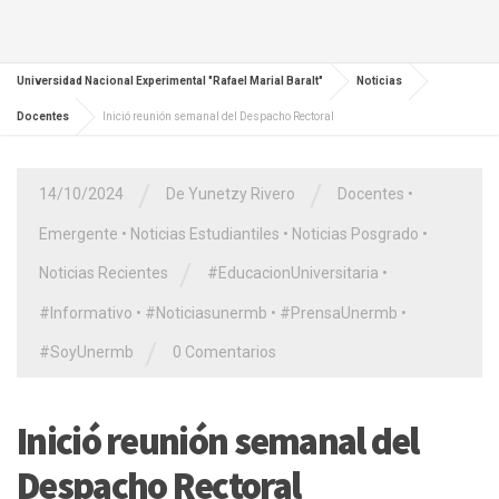
Universidad Nacional Experimental "Rafael Marial Baralt"
Noticias
Docentes
Inició reunión semanal del Despacho Rectoral
/
/
14/10/2024
De Yunetzy Rivero
Docentes
•
Emergente
•
Noticias Estudiantiles
•
Noticias Posgrado
•
/
Noticias Recientes
#EducacionUniversitaria
•
#Informativo
•
#Noticiasunermb
•
#PrensaUnermb
•
/
#SoyUnermb
0 Comentarios
Inició reunión semanal del
Despacho Rectoral