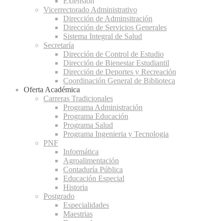
Extensión
Vicerrectorado Administrativo
Dirección de Adminsitración
Dirección de Servicios Generales
Sistema Integral de Salud
Secretaría
Dirección de Control de Estudio
Dirección de Bienestar Estudiantil
Dirección de Deportes y Recreación
Coordinación General de Biblioteca
Oferta Académica
Carreras Tradicionales
Programa Administración
Programa Educación
Programa Salud
Programa Ingenieria y Tecnologia
PNF
Informática
Agroalimentación
Contaduría Pública
Educación Especial
Historia
Postgrado
Especialidades
Maestrias