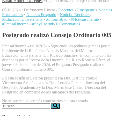
Baralt"
Noticias
Docentes
Postgrado realizó Consejo Ordinario 005
05/10/2024
/
De Yunetzy Rivero
/
Docentes
•
Emergente
•
Noticias
Estudiantiles
•
Noticias Posgrado
•
Noticias Recientes
/
#EducacionUniversitaria
•
#Informativo
•
#Noticiasunermb
•
#PrensaUnermb
•
#SoyUnermb
/
0 Comentarios
Postgrado realizó Consejo Ordinario 005
PrensaUnermb.-04/10/2024.- Siguiendo las políticas giradas por el
Presidente de la República Nicolás Maduro, del Ministro de
Educación Universitaria, Dr. Ricardo Sánchez, en conjunto con las
diseñadas por el Rector de la Unermb, Dr. Rixio Romero Pérez, el
jueves 03 de octubre de 2024, el Programa Postgrado realizó su
Consejo Ordinario número 005.
En esta sesión estuvieron presentes la Dra. Darline Portillo,
Vicerrectora Académica y la Dra. Loraida Pereira, directora del
Despacho Académico y la Dra. María José Cotúa, Directora del
Postgrado en compañía de los miembros del Programa.
No se pueden hacer más comentarios en esta entrada.
Buscar: