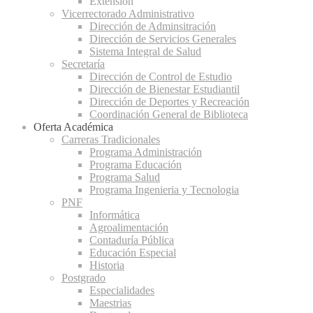
Extensión
Vicerrectorado Administrativo
Dirección de Adminsitración
Dirección de Servicios Generales
Sistema Integral de Salud
Secretaría
Dirección de Control de Estudio
Dirección de Bienestar Estudiantil
Dirección de Deportes y Recreación
Coordinación General de Biblioteca
Oferta Académica
Carreras Tradicionales
Programa Administración
Programa Educación
Programa Salud
Programa Ingenieria y Tecnologia
PNF
Informática
Agroalimentación
Contaduría Pública
Educación Especial
Historia
Postgrado
Especialidades
Maestrias