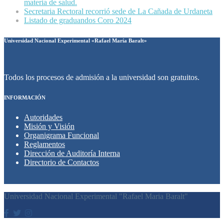
materia de salud.
Secretaria Rectoral recorrió sede de La Cañada de Urdaneta
Listado de graduandos Coro 2024
Universidad Nacional Experimental «Rafael María Baralt»
Todos los procesos de admisión a la universidad son gratuitos.
INFORMACIÓN
Autoridades
Misión y Visión
Organigrama Funcional
Reglamentos
Dirección de Auditoría Interna
Directorio de Contactos
Universidad Nacional Experimental "Rafael Maria Baralt"