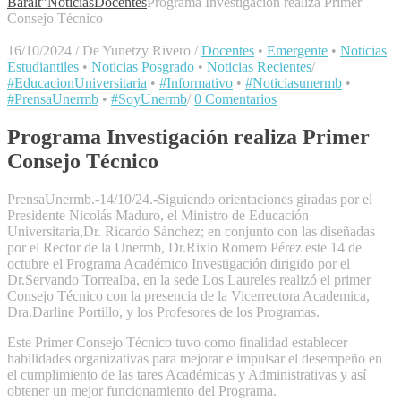
Baralt"
Noticias
Docentes
Programa Investigación realiza Primer
Consejo Técnico
16/10/2024
/
De Yunetzy Rivero
/
Docentes
•
Emergente
•
Noticias
Estudiantiles
•
Noticias Posgrado
•
Noticias Recientes
/
#EducacionUniversitaria
•
#Informativo
•
#Noticiasunermb
•
#PrensaUnermb
•
#SoyUnermb
/
0 Comentarios
Programa Investigación realiza Primer
Consejo Técnico
PrensaUnermb.-14/10/24.-Siguiendo orientaciones giradas por el
Presidente Nicolás Maduro, el Ministro de Educación
Universitaria,Dr. Ricardo Sánchez; en conjunto con las diseñadas
por el Rector de la Unermb, Dr.Rixio Romero Pérez este 14 de
octubre el Programa Académico Investigación dirigido por el
Dr.Servando Torrealba, en la sede Los Laureles realizó el primer
Consejo Técnico con la presencia de la Vicerrectora Academica,
Dra.Darline Portillo, y los Profesores de los Programas.
Este Primer Consejo Técnico tuvo como finalidad establecer
habilidades organizativas para mejorar e impulsar el desempeño en
el cumplimiento de las tares Académicas y Administrativas y así
obtener un mejor funcionamiento del Programa.