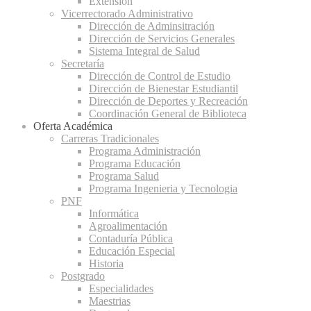
Extensión
Vicerrectorado Administrativo
Dirección de Adminsitración
Dirección de Servicios Generales
Sistema Integral de Salud
Secretaría
Dirección de Control de Estudio
Dirección de Bienestar Estudiantil
Dirección de Deportes y Recreación
Coordinación General de Biblioteca
Oferta Académica
Carreras Tradicionales
Programa Administración
Programa Educación
Programa Salud
Programa Ingenieria y Tecnologia
PNF
Informática
Agroalimentación
Contaduría Pública
Educación Especial
Historia
Postgrado
Especialidades
Maestrias