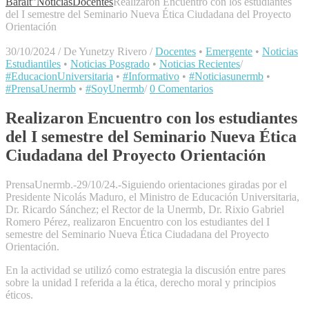
Baralt"
Noticias
Docentes
Realizaron Encuentro con los estudiantes
del I semestre del Seminario Nueva Ética Ciudadana del Proyecto
Orientación
30/10/2024
/
De Yunetzy Rivero
/
Docentes
•
Emergente
•
Noticias
Estudiantiles
•
Noticias Posgrado
•
Noticias Recientes
/
#EducacionUniversitaria
•
#Informativo
•
#Noticiasunermb
•
#PrensaUnermb
•
#SoyUnermb
/
0 Comentarios
Realizaron Encuentro con los estudiantes
del I semestre del Seminario Nueva Ética
Ciudadana del Proyecto Orientación
PrensaUnermb.-29/10/24.-Siguiendo orientaciones giradas por el
Presidente Nicolás Maduro, el Ministro de Educación Universitaria,
Dr. Ricardo Sánchez; el Rector de la Unermb, Dr. Rixio Gabriel
Romero Pérez, realizaron Encuentro con los estudiantes del I
semestre del Seminario Nueva Ética Ciudadana del Proyecto
Orientación.
En la actividad se utilizó como estrategia la discusión entre pares
sobre la unidad I referida a la ética, derecho moral y principios
éticos.