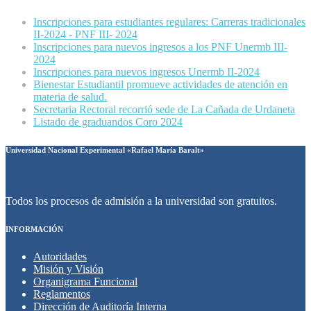
Inscripciones para estudiantes regulares: Carreras tradicionales
II-2024 - PNF III- 2024
Inscripciones para nuevos ingresos a los PNF Unermb III-
2024
Inscripciones para nuevos ingresos Unermb II-2024
Bienestar Estudiantil promueve actividades de atención en
materia de salud.
Secretaria Rectoral recorrió sede de La Cañada de Urdaneta
Listado de graduandos Coro 2024
Universidad Nacional Experimental «Rafael María Baralt»
Todos los procesos de admisión a la universidad son gratuitos.
INFORMACIÓN
Autoridades
Misión y Visión
Organigrama Funcional
Reglamentos
Dirección de Auditoría Interna