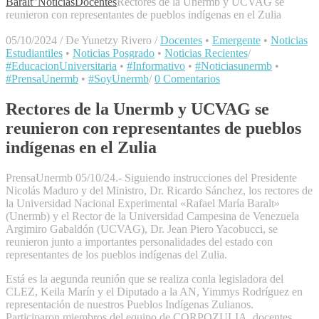
Baralt"
Noticias
Docentes
Rectores de la Unermb y UCVAG se
reunieron con representantes de pueblos indígenas en el Zulia
05/10/2024
/
De Yunetzy Rivero
/
Docentes
•
Emergente
•
Noticias
Estudiantiles
•
Noticias Posgrado
•
Noticias Recientes
/
#EducacionUniversitaria
•
#Informativo
•
#Noticiasunermb
•
#PrensaUnermb
•
#SoyUnermb
/
0 Comentarios
Rectores de la Unermb y UCVAG se
reunieron con representantes de pueblos
indígenas en el Zulia
PrensaUnermb 05/10/24.- Siguiendo instrucciones del Presidente
Nicolás Maduro y del Ministro, Dr. Ricardo Sánchez, los rectores de
la Universidad Nacional Experimental «Rafael María Baralt»
(Unermb) y el Rector de la Universidad Campesina de Venezuela
Argimiro Gabaldón (UCVAG), Dr. Jean Piero Yacobucci, se
reunieron junto a importantes personalidades del estado con
representantes de los pueblos indígenas del Zulia.
Está es la aegunda reunión que se realiza conla legisladora del
CLEZ, Keila Marín y el Diputado a la AN, Yimmys Rodríguez en
representación de nuestros Pueblos Indígenas Zulianos.
Participaron miembros del equipo de CORPOZULIA, docentes