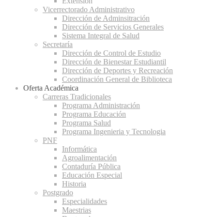
Extensión
Vicerrectorado Administrativo
Dirección de Adminsitración
Dirección de Servicios Generales
Sistema Integral de Salud
Secretaría
Dirección de Control de Estudio
Dirección de Bienestar Estudiantil
Dirección de Deportes y Recreación
Coordinación General de Biblioteca
Oferta Académica
Carreras Tradicionales
Programa Administración
Programa Educación
Programa Salud
Programa Ingenieria y Tecnologia
PNF
Informática
Agroalimentación
Contaduría Pública
Educación Especial
Historia
Postgrado
Especialidades
Maestrias