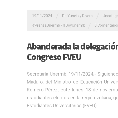
/
/
19/11/2024
De Yunetzy Rivero
Uncatego
/
#PrensaUnermb
•
#SoyUnermb
0 Comentario
Abanderada la delegación
Congreso FVEU
Secretaría Unermb, 19/11/2024.- Siguiendo 
Maduro, del Ministro de Educación Universi
Romero Pérez, este lunes 18 de noviembr
estudiantes electos en la región zuliana, 
Estudiantes Universitarios (FVEU).