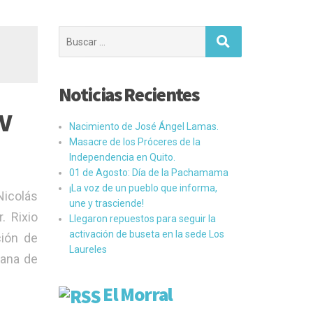
Buscar:
Noticias Recientes
IV
Nacimiento de José Ángel Lamas.
Masacre de los Próceres de la
Independencia en Quito.
01 de Agosto: Día de la Pachamama
¡La voz de un pueblo que informa,
Nicolás
une y trasciende!
. Rixio
Llegaron repuestos para seguir la
activación de buseta en la sede Los
ción de
Laureles
lana de
El Morral