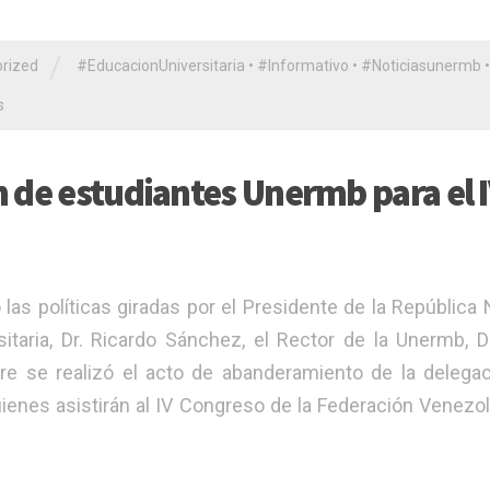
/
rized
#EducacionUniversitaria
•
#Informativo
•
#Noticiasunermb
•
s
 de estudiantes Unermb para el 
las políticas giradas por el Presidente de la República 
taria, Dr. Ricardo Sánchez, el Rector de la Unermb, Dr
e se realizó el acto de abanderamiento de la delega
quienes asistirán al IV Congreso de la Federación Venezo