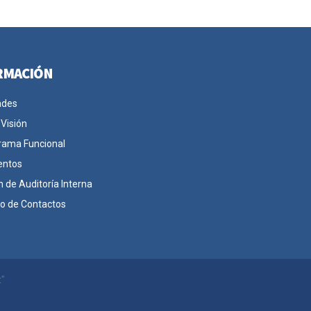
RMACIÓN
ades
 Visión
rama Funcional
entos
n de Auditoría Interna
io de Contactos
t"