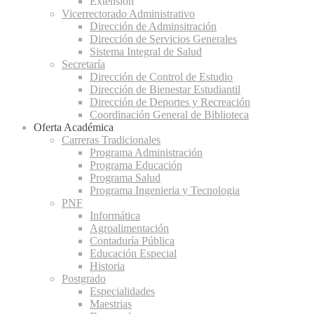
Extensión
Vicerrectorado Administrativo
Dirección de Adminsitración
Dirección de Servicios Generales
Sistema Integral de Salud
Secretaría
Dirección de Control de Estudio
Dirección de Bienestar Estudiantil
Dirección de Deportes y Recreación
Coordinación General de Biblioteca
Oferta Académica
Carreras Tradicionales
Programa Administración
Programa Educación
Programa Salud
Programa Ingenieria y Tecnologia
PNF
Informática
Agroalimentación
Contaduría Pública
Educación Especial
Historia
Postgrado
Especialidades
Maestrias