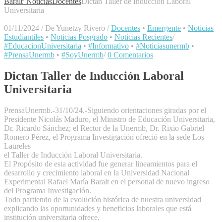
Baralt"
Noticias
Docentes
Dictan Taller de Inducción Laboral
Universitaria
01/11/2024
/
De Yunetzy Rivero
/
Docentes
•
Emergente
•
Noticias
Estudiantiles
•
Noticias Posgrado
•
Noticias Recientes
/
#EducacionUniversitaria
•
#Informativo
•
#Noticiasunermb
•
#PrensaUnermb
•
#SoyUnermb
/
0 Comentarios
Dictan Taller de Inducción Laboral
Universitaria
PrensaUnermb.-31/10/24.-Siguiendo orientaciones giradas por el
Presidente Nicolás Maduro, el Ministro de Educación Universitaria,
Dr. Ricardo Sánchez; el Rector de la Unermb, Dr. Rixio Gabriel
Romero Pérez, el Programa Investigación ofreció en la sede Los
Laureles
el Taller de Inducción Laboral Universitaria.
El Propósito de esta actividad fue generar lineamientos para el
desarrollo y crecimiento laboral en la Universidad Nacional
Experimental Rafael María Baralt en el personal de nuevo ingreso
del Programa Investigación.
Todo partiendo de la evolución histórica de nuestra universidad
explicando las oportunidades y beneficios laborales que está
institución universitaria ofrece.